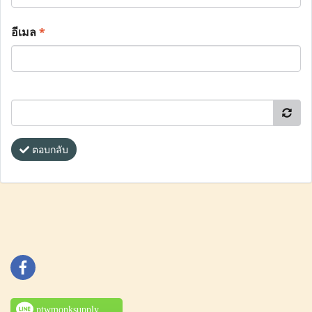
อีเมล
*
ตอบกลับ
ptwmonksupply