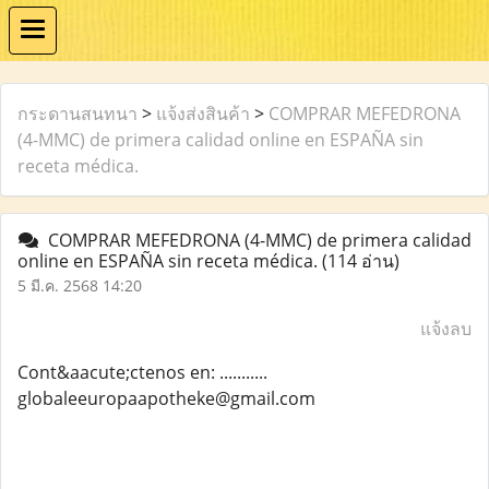
กระดานสนทนา
>
แจ้งส่งสินค้า
>
COMPRAR MEFEDRONA
(4-MMC) de primera calidad online en ESPAÑA sin
receta médica.
COMPRAR MEFEDRONA (4-MMC) de primera calidad
online en ESPAÑA sin receta médica.
(114 อ่าน)
5 มี.ค. 2568 14:20
แจ้งลบ
Cont&aacute;ctenos en: ...........
globaleeuropaapotheke@gmail.com