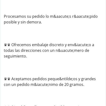
Procesamos su pedido lo m&aacute;s r&aacute;pido
posible y sin demora.
♛♛ Ofrecemos embalaje discreto y env&iacute;o a
todas las direcciones con un n&uacute;mero de
seguimiento.
♛♛ Aceptamos pedidos peque&ntilde;os y grandes
con un pedido m&iacute;nimo de 20 gramos.