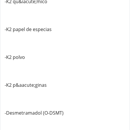
-K2 qu&iacute;mico
-K2 papel de especias
-K2 polvo
-K2 p&aacute;ginas
-Desmetramadol (O-DSMT)