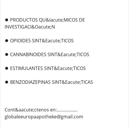
⏺️ PRODUCTOS QU&Iacute;MICOS DE
INVESTIGACI&Oacute;N
⏺️ OPIOIDES SINT&Eacute;TICOS
⏺️ CANNABINOIDES SINT&Eacute;TICOS
⏺️ ESTIMULANTES SINT&Eacute;TICOS
⏺️ BENZODIAZEPINAS SINT&Eacute;TICAS
Cont&aacute;ctenos en:..................
globaleeuropaapotheke@gmail.com