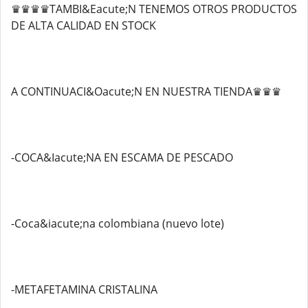
♛♛♛♛TAMBI&Eacute;N TENEMOS OTROS PRODUCTOS
DE ALTA CALIDAD EN STOCK
A CONTINUACI&Oacute;N EN NUESTRA TIENDA♛♛♛
-COCA&Iacute;NA EN ESCAMA DE PESCADO
-Coca&iacute;na colombiana (nuevo lote)
-METAFETAMINA CRISTALINA