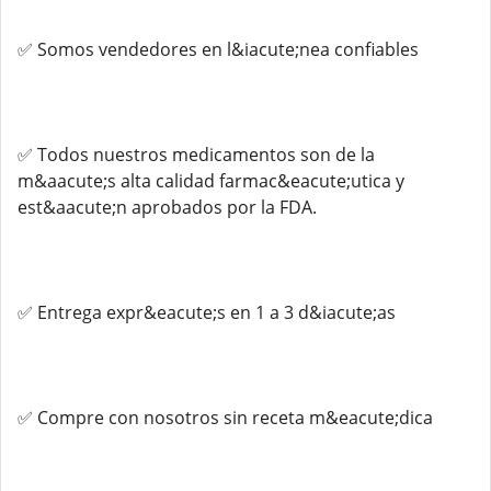
✅ Somos vendedores en l&iacute;nea confiables
✅ Todos nuestros medicamentos son de la
m&aacute;s alta calidad farmac&eacute;utica y
est&aacute;n aprobados por la FDA.
✅ Entrega expr&eacute;s en 1 a 3 d&iacute;as
✅ Compre con nosotros sin receta m&eacute;dica