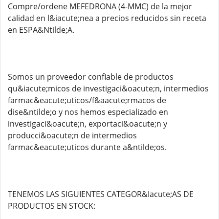
Compre/ordene MEFEDRONA (4-MMC) de la mejor
calidad en l&iacute;nea a precios reducidos sin receta
en ESPA&Ntilde;A.
Somos un proveedor confiable de productos
qu&iacute;micos de investigaci&oacute;n, intermedios
farmac&eacute;uticos/f&aacute;rmacos de
dise&ntilde;o y nos hemos especializado en
investigaci&oacute;n, exportaci&oacute;n y
producci&oacute;n de intermedios
farmac&eacute;uticos durante a&ntilde;os.
TENEMOS LAS SIGUIENTES CATEGOR&Iacute;AS DE
PRODUCTOS EN STOCK: