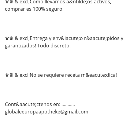
♛♛ &iexcl;Como llevamos a&ntilde;os activos,
comprar es 100% seguro!
♛♛ &iexcl;Entrega y env&iacute;o r&aacute;pidos y
garantizados! Todo discreto.
♛♛ &iexcl;No se requiere receta m&eacute;dica!
Cont&aacute;ctenos en: ...........
globaleeuropaapotheke@gmail.com