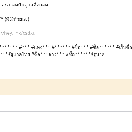
ล่น เเอดมินดูเเลดีตลอด
 (มี@ด้วยนะ)
://hey.link/csdxu
***** #*** #แทง*** #****** #ซื้อ*** #ซื้อ****** #เว็บซื้อ**
้ #***รัฐบาลไทย #ซื้อ***ลาว*** #ซื้อ******รัฐบาล