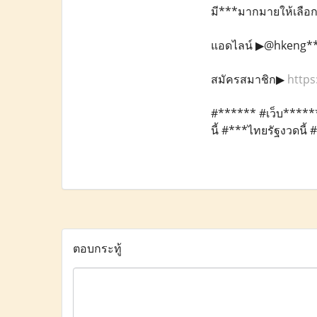
มี***มากมายให้เลือกเ
แอดไลน์ ▶@hkeng***
สมัครสมาชิก▶
https
#****** #เว็บ*******
นี้ #***ไทยรัฐงวดนี
ตอบกระทู้