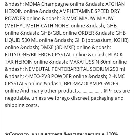
&ndash; MDMA Champagne online &ndash; AFGHAN
HEROIN online &ndash; AMPHETAMINE SPEED DRY
POWDER online &ndash; 3-MMC MIAUW-MIAUW
(METHYL-METH-CATHINONE) online &ndash; GHB
online &ndash; GHB/GBL online ORDER &ndash; GHB
LIQUID 500 ML online &ndash; GHB (potassium, KGHB)
online &ndash; DMXE (3D-MXE) online &ndash;
EUTYLONE/BK-EBDB CRYSTAL online &ndash; BLACK
TAR HEROIN online &ndash; MAKATUSSIN 80ml online
&ndash; NEMBUTAL PENTOBARBITAL SODIUM 250 ml
&ndash; 4-MEO-PV8 POWDER online &ndash; 2 -NMC
CRYSTALS online &ndash; BROMAZOLAM POWDER
online And many other products................... ♛Prices are
negotiable, unless we forego discreet packaging and
shipping costs.
♛Conosco, a sua entrega &eacute; segura e 100%