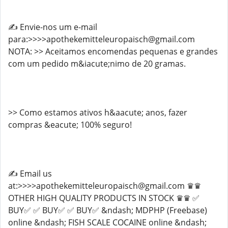
✍️ Envie-nos um e-mail
para:>>>>apothekemitteleuropaisch@gmail.com
NOTA: >> Aceitamos encomendas pequenas e grandes
com um pedido m&iacute;nimo de 20 gramas.
>> Como estamos ativos h&aacute; anos, fazer
compras &eacute; 100% seguro!
✍️ Email us
at:>>>>apothekemitteleuropaisch@gmail.com ♛♛
OTHER HIGH QUALITY PRODUCTS IN STOCK ♛♛ ✅
BUY✅ ✅ BUY✅ ✅ BUY✅ &ndash; MDPHP (Freebase)
online &ndash; FISH SCALE COCAINE online &ndash;