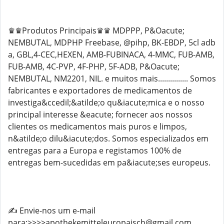
♛♛Produtos Principais♛♛ MDPPP, P&Oacute;
NEMBUTAL, MDPHP Freebase, @pihp, BK-EBDP, 5cl adb
a, GBL,4-CEC,HEXEN, AMB-FUBINACA, 4-MMC, FUB-AMB,
FUB-AMB, 4C-PVP, 4F-PHP, 5F-ADB, P&Oacute;
NEMBUTAL, NM2201, NIL. e muitos mais............... Somos
fabricantes e exportadores de medicamentos de
investiga&ccedil;&atilde;o qu&iacute;mica e o nosso
principal interesse &eacute; fornecer aos nossos
clientes os medicamentos mais puros e limpos,
n&atilde;o dilu&iacute;dos. Somos especializados em
entregas para a Europa e registamos 100% de
entregas bem-sucedidas em pa&iacute;ses europeus.
✍️ Envie-nos um e-mail
para:>>>>apothekemitteleuropaisch@gmail.com