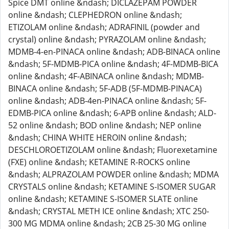
Spice DMT online &ndash; DICLAZEPAM POWDER
online &ndash; CLEPHEDRON online &ndash;
ETIZOLAM online &ndash; ADRAFINIL (powder and
crystal) online &ndash; PYRAZOLAM online &ndash;
MDMB-4-en-PINACA online &ndash; ADB-BINACA online
&ndash; 5F-MDMB-PICA online &ndash; 4F-MDMB-BICA
online &ndash; 4F-ABINACA online &ndash; MDMB-
BINACA online &ndash; 5F-ADB (5F-MDMB-PINACA)
online &ndash; ADB-4en-PINACA online &ndash; 5F-
EDMB-PICA online &ndash; 6-APB online &ndash; ALD-
52 online &ndash; BOD online &ndash; NEP online
&ndash; CHINA WHITE HEROIN online &ndash;
DESCHLOROETIZOLAM online &ndash; Fluorexetamine
(FXE) online &ndash; KETAMINE R-ROCKS online
&ndash; ALPRAZOLAM POWDER online &ndash; MDMA
CRYSTALS online &ndash; KETAMINE S-ISOMER SUGAR
online &ndash; KETAMINE S-ISOMER SLATE online
&ndash; CRYSTAL METH ICE online &ndash; XTC 250-
300 MG MDMA online &ndash; 2CB 25-30 MG online