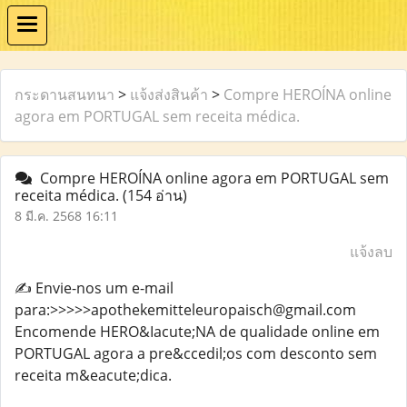
กระดานสนทนา
>
แจ้งส่งสินค้า
>
Compre HEROÍNA online
agora em PORTUGAL sem receita médica.
Compre HEROÍNA online agora em PORTUGAL sem
receita médica.
(154 อ่าน)
8 มี.ค. 2568 16:11
แจ้งลบ
✍️ Envie-nos um e-mail
para:>>>>>apothekemitteleuropaisch@gmail.com
Encomende HERO&Iacute;NA de qualidade online em
PORTUGAL agora a pre&ccedil;os com desconto sem
receita m&eacute;dica.