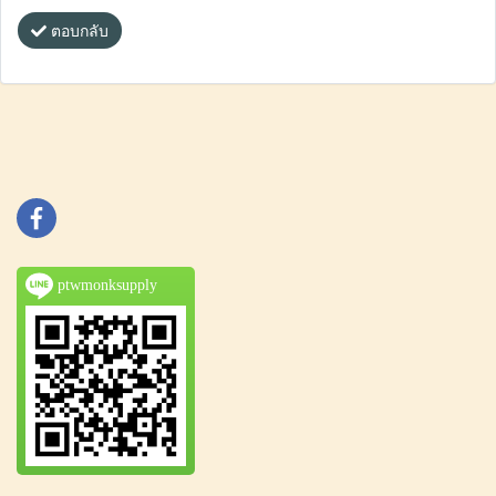
ตอบกลับ
ptwmonksupply