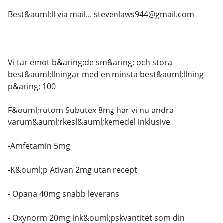
Best&auml;ll via mail... stevenlaws944@gmail.com
Vi tar emot b&aring;de sm&aring; och stora
best&auml;llningar med en minsta best&auml;llning
p&aring; 100
F&ouml;rutom Subutex 8mg har vi nu andra
varum&auml;rkesl&auml;kemedel inklusive
-Amfetamin 5mg
-K&ouml;p Ativan 2mg utan recept
- Opana 40mg snabb leverans
- Oxynorm 20mg ink&ouml;pskvantitet som din