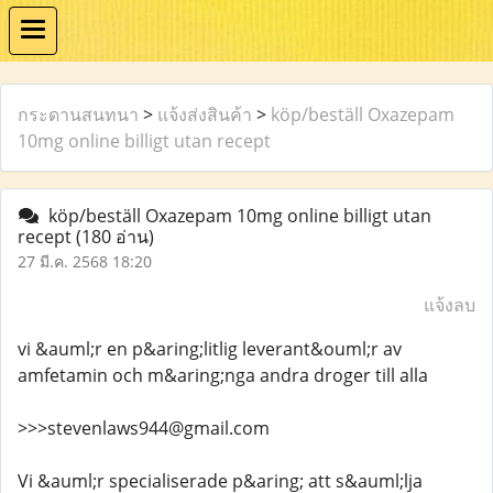
กระดานสนทนา
>
แจ้งส่งสินค้า
>
köp/beställ Oxazepam
10mg online billigt utan recept
köp/beställ Oxazepam 10mg online billigt utan
recept
(180 อ่าน)
27 มี.ค. 2568 18:20
แจ้งลบ
vi &auml;r en p&aring;litlig leverant&ouml;r av
amfetamin och m&aring;nga andra droger till alla
>>>stevenlaws944@gmail.com
Vi &auml;r specialiserade p&aring; att s&auml;lja