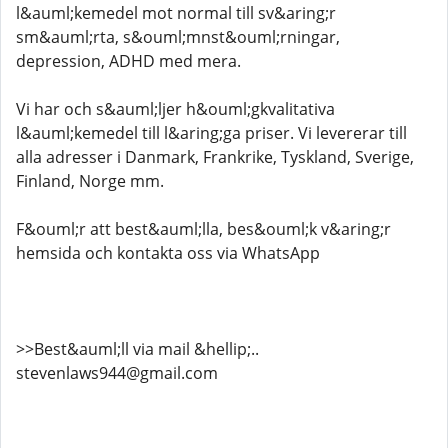
l&auml;kemedel mot normal till sv&aring;r
sm&auml;rta, s&ouml;mnst&ouml;rningar,
depression, ADHD med mera.
Vi har och s&auml;ljer h&ouml;gkvalitativa
l&auml;kemedel till l&aring;ga priser. Vi levererar till
alla adresser i Danmark, Frankrike, Tyskland, Sverige,
Finland, Norge mm.
F&ouml;r att best&auml;lla, bes&ouml;k v&aring;r
hemsida och kontakta oss via WhatsApp
>>Best&auml;ll via mail &hellip;..
stevenlaws944@gmail.com