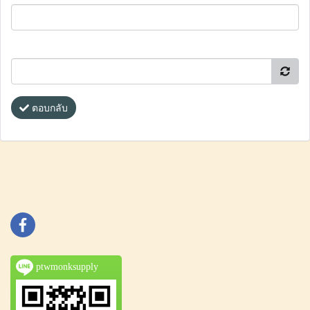
ตอบกลับ
ptwmonksupply