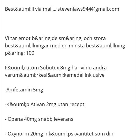
Best&auml;ll via mail... stevenlaws944@gmail.com
Vi tar emot b&aring;de sm&aring; och stora
best&auml;llningar med en minsta best&auml;llning
p&aring; 100
F&ouml;rutom Subutex 8mg har vi nu andra
varum&auml;rkesl&auml;kemedel inklusive
-Amfetamin 5mg
-K&ouml;p Ativan 2mg utan recept
- Opana 40mg snabb leverans
- Oxynorm 20mg ink&ouml;pskvantitet som din