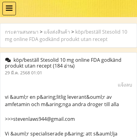
กระดานสนทนา
>
แจ้งส่งสินค้า
>
köp/beställ Stesolid 10
mg online FDA godkänd produkt utan recept
köp/beställ Stesolid 10 mg online FDA godkänd
produkt utan recept
(184 อ่าน)
29 มี.ค. 2568 01:01
แจ้งลบ
vi &auml;r en p&aring;litlig leverant&ouml;r av
amfetamin och m&aring;nga andra droger till alla
>>>stevenlaws944@gmail.com
Vi &auml;r specialiserade p&aring; att s&auml;lja