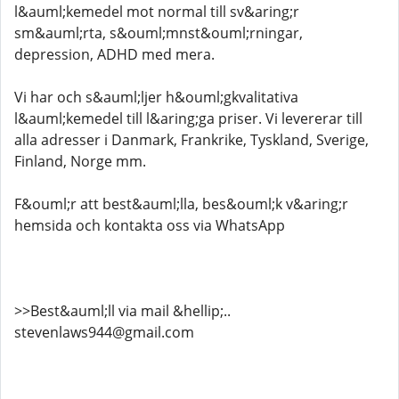
l&auml;kemedel mot normal till sv&aring;r
sm&auml;rta, s&ouml;mnst&ouml;rningar,
depression, ADHD med mera.
Vi har och s&auml;ljer h&ouml;gkvalitativa
l&auml;kemedel till l&aring;ga priser. Vi levererar till
alla adresser i Danmark, Frankrike, Tyskland, Sverige,
Finland, Norge mm.
F&ouml;r att best&auml;lla, bes&ouml;k v&aring;r
hemsida och kontakta oss via WhatsApp
>>Best&auml;ll via mail &hellip;..
stevenlaws944@gmail.com