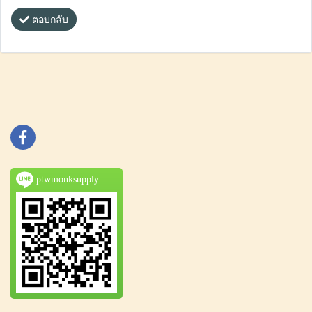
ตอบกลับ
ptwmonksupply