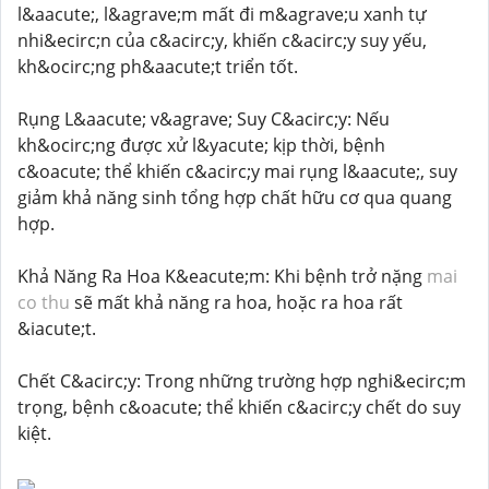
l&aacute;, l&agrave;m mất đi m&agrave;u xanh tự
nhi&ecirc;n của c&acirc;y, khiến c&acirc;y suy yếu,
kh&ocirc;ng ph&aacute;t triển tốt.
Rụng L&aacute; v&agrave; Suy C&acirc;y: Nếu
kh&ocirc;ng được xử l&yacute; kịp thời, bệnh
c&oacute; thể khiến c&acirc;y mai rụng l&aacute;, suy
giảm khả năng sinh tổng hợp chất hữu cơ qua quang
hợp.
Khả Năng Ra Hoa K&eacute;m: Khi bệnh trở nặng
mai
co thu
sẽ mất khả năng ra hoa, hoặc ra hoa rất
&iacute;t.
Chết C&acirc;y: Trong những trường hợp nghi&ecirc;m
trọng, bệnh c&oacute; thể khiến c&acirc;y chết do suy
kiệt.