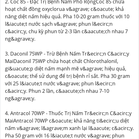
2. Coc 85 - Đặc Trị Bệnh Nấm Phổ RộngCoc 85 chứa
hoạt chất đồng oxyclorua v&agrave; c&oacute; khả
năng diệt nấm hiệu quả. Pha 10-20 gram thuốc với 10
l&iacute;t nước sạch v&agrave; phun l&ecirc;n
c&acirc;y, chu kỳ phun từ 2-3 lần c&aacute;ch nhau 7
ng&agrave;y.
3. Daconil 75WP - Trừ Bệnh Nấm Tr&ecirc;n C&acirc;y
MaiDaconil 75WP chứa hoạt chất Chlorothalonil,
gi&uacute;p diệt nấm mạnh mẽ v&agrave; hiệu quả,
c&oacute; thể sử dụng để trị bệnh rỉ sắt. Pha 30 gram
với 25 l&iacute;t nước v&agrave; phun l&ecirc;n
c&acirc;y. Phun 2 lần, c&aacute;ch nhau 7-10
ng&agrave;y.
4. Antracol 70WP - Thuốc Trị Nấm Tr&ecirc;n C&acirc;y
MaiAntracol 70WP c&oacute; khả năng ti&ecirc;u diệt
nấm v&agrave; l&agrave;m xanh lại l&aacute; c&acirc;y.
Pha 50 gram với 16 l&iacute;t nước v&agrave; phun