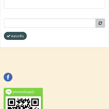
ตอบกลับ
ptwmonksupply