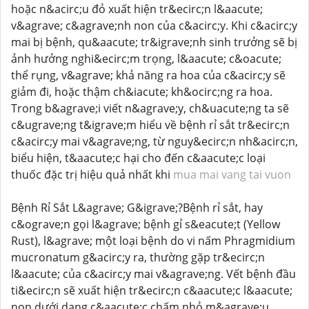
hoặc n&acirc;u đỏ xuất hiện tr&ecirc;n l&aacute;
v&agrave; c&agrave;nh non của c&acirc;y. Khi c&acirc;y
mai bị bệnh, qu&aacute; tr&igrave;nh sinh trưởng sẽ bị
ảnh hưởng nghi&ecirc;m trọng, l&aacute; c&oacute;
thể rụng, v&agrave; khả năng ra hoa của c&acirc;y sẽ
giảm đi, hoặc thậm ch&iacute; kh&ocirc;ng ra hoa.
Trong b&agrave;i viết n&agrave;y, ch&uacute;ng ta sẽ
c&ugrave;ng t&igrave;m hiểu về bệnh rỉ sắt tr&ecirc;n
c&acirc;y mai v&agrave;ng, từ nguy&ecirc;n nh&acirc;n,
biểu hiện, t&aacute;c hại cho đến c&aacute;c loại
thuốc đặc trị hiệu quả nhất khi
mua mai vang tai vuon
Bệnh Rỉ Sắt L&agrave; G&igrave;?Bệnh rỉ sắt, hay
c&ograve;n gọi l&agrave; bệnh gỉ s&eacute;t (Yellow
Rust), l&agrave; một loại bệnh do vi nấm Phragmidium
mucronatum g&acirc;y ra, thường gặp tr&ecirc;n
l&aacute; của c&acirc;y mai v&agrave;ng. Vết bệnh đầu
ti&ecirc;n sẽ xuất hiện tr&ecirc;n c&aacute;c l&aacute;
non dưới dạng c&aacute;c chấm nhỏ m&agrave;u