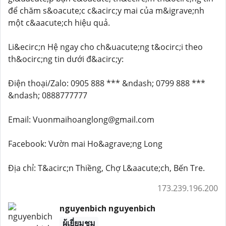
để chăm s&oacute;c c&acirc;y mai của m&igrave;nh
một c&aacute;ch hiệu quả.
Li&ecirc;n Hệ ngay cho ch&uacute;ng t&ocirc;i theo
th&ocirc;ng tin dưới đ&acirc;y:
Điện thoại/Zalo: 0905 888 *** &ndash; 0799 888 ***
&ndash; 0888777777
Email: Vuonmaihoanglong@gmail.com
Facebook: Vườn mai Ho&agrave;ng Long
Địa chỉ: T&acirc;n Thiềng, Chợ L&aacute;ch, Bến Tre.
173.239.196.200
nguyenbich nguyenbich
ผู้เยี่ยมชม