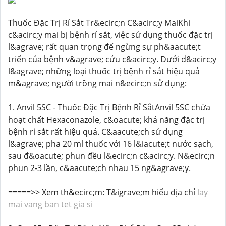
Thuốc Đặc Trị Rỉ Sắt Tr&ecirc;n C&acirc;y MaiKhi
c&acirc;y mai bị bệnh rỉ sắt, việc sử dụng thuốc đặc trị
l&agrave; rất quan trọng để ngừng sự ph&aacute;t
triển của bệnh v&agrave; cứu c&acirc;y. Dưới đ&acirc;y
l&agrave; những loại thuốc trị bệnh rỉ sắt hiệu quả
m&agrave; người trồng mai n&ecirc;n sử dụng:
1. Anvil 5SC - Thuốc Đặc Trị Bệnh Rỉ SắtAnvil 5SC chứa
hoạt chất Hexaconazole, c&oacute; khả năng đặc trị
bệnh rỉ sắt rất hiệu quả. C&aacute;ch sử dụng
l&agrave; pha 20 ml thuốc với 16 l&iacute;t nước sạch,
sau đ&oacute; phun đều l&ecirc;n c&acirc;y. N&ecirc;n
phun 2-3 lần, c&aacute;ch nhau 15 ng&agrave;y.
=====>> Xem th&ecirc;m: T&igrave;m hiểu địa chỉ
lay
mai vang ban tet gia si