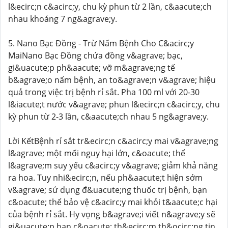
l&ecirc;n c&acirc;y, chu kỳ phun từ 2 lần, c&aacute;ch
nhau khoảng 7 ng&agrave;y.
5. Nano Bạc Đồng - Trừ Nấm Bệnh Cho C&acirc;y
MaiNano Bạc Đồng chứa đồng v&agrave; bạc,
gi&uacute;p ph&aacute; vỡ m&agrave;ng tế
b&agrave;o nấm bệnh, an to&agrave;n v&agrave; hiệu
quả trong việc trị bệnh rỉ sắt. Pha 100 ml với 20-30
l&iacute;t nước v&agrave; phun l&ecirc;n c&acirc;y, chu
kỳ phun từ 2-3 lần, c&aacute;ch nhau 5 ng&agrave;y.
Lời KếtBệnh rỉ sắt tr&ecirc;n c&acirc;y mai v&agrave;ng
l&agrave; một mối nguy hại lớn, c&oacute; thể
l&agrave;m suy yếu c&acirc;y v&agrave; giảm khả năng
ra hoa. Tuy nhi&ecirc;n, nếu ph&aacute;t hiện sớm
v&agrave; sử dụng đ&uacute;ng thuốc trị bệnh, bạn
c&oacute; thể bảo vệ c&acirc;y mai khỏi t&aacute;c hại
của bệnh rỉ sắt. Hy vọng b&agrave;i viết n&agrave;y sẽ
gi&uacute;p bạn c&oacute; th&ecirc;m th&ocirc;ng tin