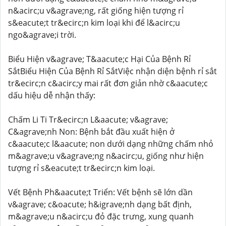
n&acirc;u v&agrave;ng, rất giống hiện tượng rỉ
s&eacute;t tr&ecirc;n kim loại khi để l&acirc;u
ngo&agrave;i trời.
Biểu Hiện v&agrave; T&aacute;c Hại Của Bệnh Rỉ
SắtBiểu Hiện Của Bệnh Rỉ SắtViệc nhận diện bệnh rỉ sắt
tr&ecirc;n c&acirc;y mai rất đơn giản nhờ c&aacute;c
dấu hiệu dễ nhận thấy:
Chấm Li Ti Tr&ecirc;n L&aacute; v&agrave;
C&agrave;nh Non: Bệnh bắt đầu xuất hiện ở
c&aacute;c l&aacute; non dưới dạng những chấm nhỏ
m&agrave;u v&agrave;ng n&acirc;u, giống như hiện
tượng rỉ s&eacute;t tr&ecirc;n kim loại.
Vết Bệnh Ph&aacute;t Triển: Vết bệnh sẽ lớn dần
v&agrave; c&oacute; h&igrave;nh dạng bất định,
m&agrave;u n&acirc;u đỏ đặc trưng, xung quanh