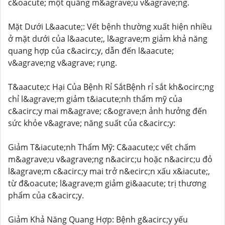
c&oacute; một quầng m&agrave;u v&agrave;ng.
Mặt Dưới L&aacute;: Vết bệnh thường xuất hiện nhiều
ở mặt dưới của l&aacute;, l&agrave;m giảm khả năng
quang hợp của c&acirc;y, dẫn đến l&aacute;
v&agrave;ng v&agrave; rụng.
T&aacute;c Hại Của Bệnh Rỉ SắtBệnh rỉ sắt kh&ocirc;ng
chỉ l&agrave;m giảm t&iacute;nh thẩm mỹ của
c&acirc;y mai m&agrave; c&ograve;n ảnh hưởng đến
sức khỏe v&agrave; năng suất của c&acirc;y:
Giảm T&iacute;nh Thẩm Mỹ: C&aacute;c vết chấm
m&agrave;u v&agrave;ng n&acirc;u hoặc n&acirc;u đỏ
l&agrave;m c&acirc;y mai trở n&ecirc;n xấu x&iacute;,
từ đ&oacute; l&agrave;m giảm gi&aacute; trị thương
phẩm của c&acirc;y.
Giảm Khả Năng Quang Hợp: Bệnh g&acirc;y yếu