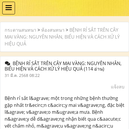
กระดานสนทนา
>
ห้องสนทนา
>
BỆNH RỈ SẮT TRÊN CÂY
MAI VÀNG: NGUYÊN NHÂN, BIỂU HIỆN VÀ CÁCH XỬ LÝ
HIỆU QUẢ
BỆNH RỈ SẮT TRÊN CÂY MAI VÀNG: NGUYÊN NHÂN,
BIỂU HIỆN VÀ CÁCH XỬ LÝ HIỆU QUẢ
(114 อ่าน)
31 มี.ค. 2568 08:22
แจ้งลบ
Bệnh rỉ sắt l&agrave; một trong những bệnh thường
gặp nhất tr&ecirc;n c&acirc;y mai v&agrave;ng, đặc biệt
l&agrave; v&agrave;o m&ugrave;a mưa. Bệnh
n&agrave;y dễ d&agrave;ng nhận biết qua c&aacute;c
vết chấm nhỏ, m&agrave;u v&agrave;ng n&acirc;u