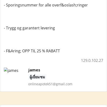
- Sporingsnummer for alle overf&oslash;ringer
- Trygg og garantert levering
- F&Aring; OPP TIL 25 % RABATT
129.0.102.27
james
ผู้เยี่ยมชม
onlineapotek51@gmail.com