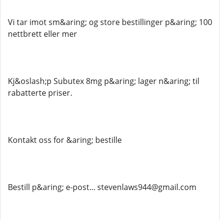
Vi tar imot sm&aring; og store bestillinger p&aring; 100
nettbrett eller mer
Kj&oslash;p Subutex 8mg p&aring; lager n&aring; til
rabatterte priser.
Kontakt oss for &aring; bestille
Bestill p&aring; e-post... stevenlaws944@gmail.com