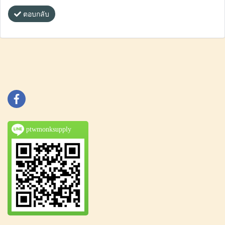
ตอบกลับ
ptwmonksupply