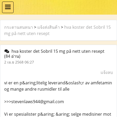
กระดานสนทนา
>
แจ้งส่งสินค้า
>
hva koster det Sobril 15
mg på nett uten resept
hva koster det Sobril 15 mg på nett uten resept
(84 อ่าน)
2 เม.ย 2568 06:27
แจ้งลบ
vi er en p&aring;litelig leverand&oslash;r av amfetamin
og mange andre rusmidler til alle
>>>stevenlaws944@gmail.com
Vi er spesialister p&aring; &aring; selge medisiner mot