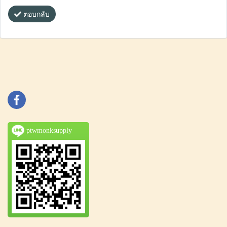
ตอบกลับ
ptwmonksupply