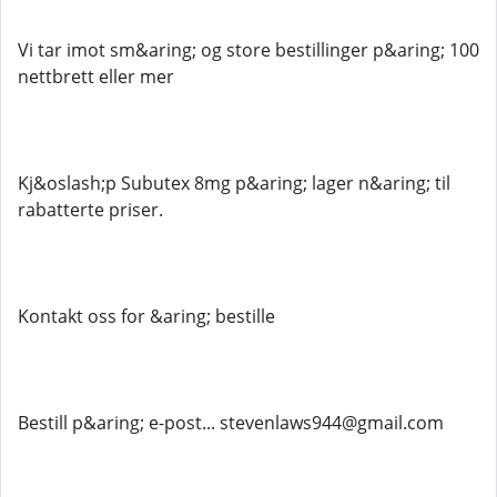
Vi tar imot sm&aring; og store bestillinger p&aring; 100
nettbrett eller mer
Kj&oslash;p Subutex 8mg p&aring; lager n&aring; til
rabatterte priser.
Kontakt oss for &aring; bestille
Bestill p&aring; e-post... stevenlaws944@gmail.com