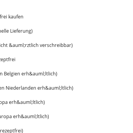
frei kaufen
elle Lieferung)
cht &auml;rztlich verschreibbar)
eptfrei
n Belgien erh&auml;ltlich)
en Niederlanden erh&auml;ltlich)
ropa erh&auml;ltlich)
uropa erh&auml;ltlich)
rezeptfrei)