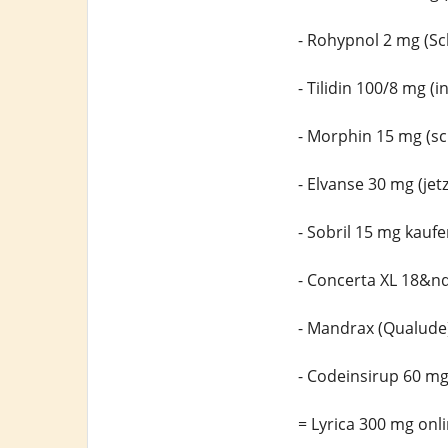
- Rohypnol 2 mg (Sc
- Tilidin 100/8 mg (
- Morphin 15 mg (s
- Elvanse 30 mg (jet
- Sobril 15 mg kauf
- Concerta XL 18&n
- Mandrax (Qualude
- Codeinsirup 60 mg
= Lyrica 300 mg onl