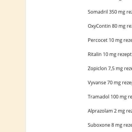
Somadril 350 mg rez
OxyContin 80 mg rez
Percocet 10 mg reze
Ritalin 10 mg rezept
Zopiclon 7,5 mg rez
Vyvanse 70 mg rezep
Tramadol 100 mg rez
Alprazolam 2 mg rez
Suboxone 8 mg reze