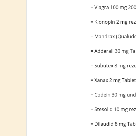
= Viagra 100 mg 20
= Klonopin 2 mg rez
= Mandrax (Qualude
= Adderall 30 mg Ta
= Subutex 8 mg reze
= Xanax 2 mg Table
= Codein 30 mg und
= Stesolid 10 mg rez
= Dilaudid 8 mg Tab