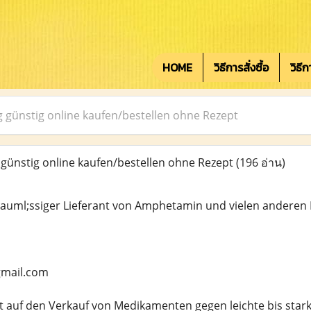
HOME
วิธีการสั่งซื้อ
วิธี
g günstig online kaufen/bestellen ohne Rezept
 günstig online kaufen/bestellen ohne Rezept
(196 อ่าน)
l&auml;ssiger Lieferant von Amphetamin und vielen andere
mail.com
ert auf den Verkauf von Medikamenten gegen leichte bis sta