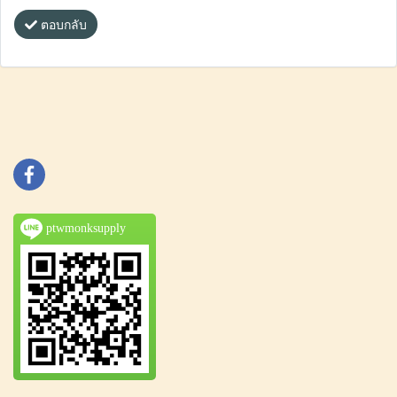
ตอบกลับ
ptwmonksupply