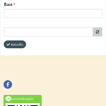
อีเมล
*
ตอบกลับ
ptwmonksupply