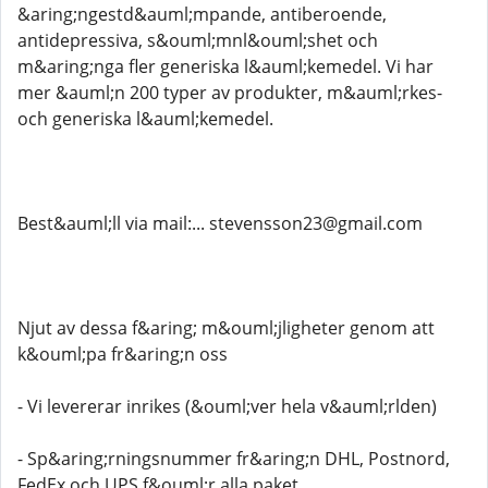
&aring;ngestd&auml;mpande, antiberoende,
antidepressiva, s&ouml;mnl&ouml;shet och
m&aring;nga fler generiska l&auml;kemedel. Vi har
mer &auml;n 200 typer av produkter, m&auml;rkes-
och generiska l&auml;kemedel.
Best&auml;ll via mail:... stevensson23@gmail.com
Njut av dessa f&aring; m&ouml;jligheter genom att
k&ouml;pa fr&aring;n oss
- Vi levererar inrikes (&ouml;ver hela v&auml;rlden)
- Sp&aring;rningsnummer fr&aring;n DHL, Postnord,
FedEx och UPS f&ouml;r alla paket