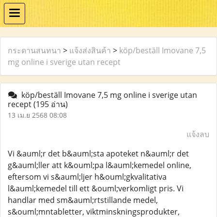
กระดานสนทนา
>
แจ้งส่งสินค้า
>
köp/beställ Imovane 7,5
mg online i sverige utan recept
köp/beställ Imovane 7,5 mg online i sverige utan
recept
(195 อ่าน)
13 เม.ย 2568 08:08
แจ้งลบ
Vi &auml;r det b&auml;sta apoteket n&auml;r det
g&auml;ller att k&ouml;pa l&auml;kemedel online,
eftersom vi s&auml;ljer h&ouml;gkvalitativa
l&auml;kemedel till ett &ouml;verkomligt pris. Vi
handlar med sm&auml;rtstillande medel,
s&ouml;mntabletter, viktminskningsprodukter,