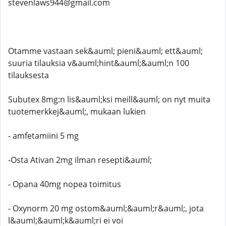
stevenlaws944@gmail.com
Otamme vastaan ​​sek&auml; pieni&auml; ett&auml;
suuria tilauksia v&auml;hint&auml;&auml;n 100
tilauksesta
Subutex 8mg:n lis&auml;ksi meill&auml; on nyt muita
tuotemerkkej&auml;, mukaan lukien
- amfetamiini 5 mg
-Osta Ativan 2mg ilman resepti&auml;
- Opana 40mg nopea toimitus
- Oxynorm 20 mg ostom&auml;&auml;r&auml;, jota
l&auml;&auml;k&auml;ri ei voi