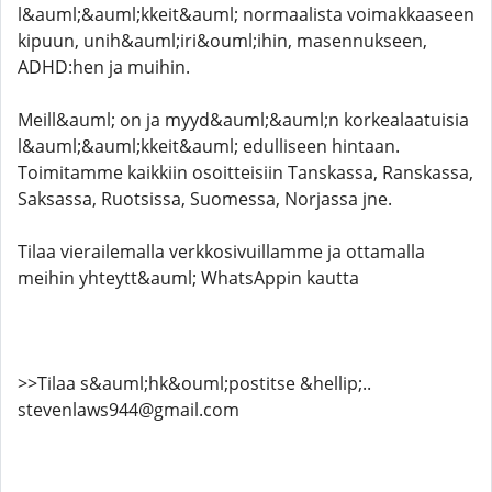
l&auml;&auml;kkeit&auml; normaalista voimakkaaseen
kipuun, unih&auml;iri&ouml;ihin, masennukseen,
ADHD:hen ja muihin.
Meill&auml; on ja myyd&auml;&auml;n korkealaatuisia
l&auml;&auml;kkeit&auml; edulliseen hintaan.
Toimitamme kaikkiin osoitteisiin Tanskassa, Ranskassa,
Saksassa, Ruotsissa, Suomessa, Norjassa jne.
Tilaa vierailemalla verkkosivuillamme ja ottamalla
meihin yhteytt&auml; WhatsAppin kautta
>>Tilaa s&auml;hk&ouml;postitse &hellip;..
stevenlaws944@gmail.com