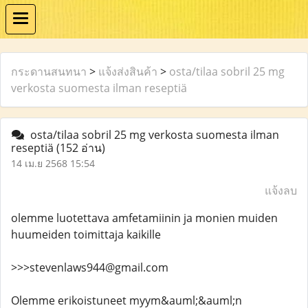
กระดานสนทนา
>
แจ้งส่งสินค้า
>
osta/tilaa sobril 25 mg
verkosta suomesta ilman reseptiä
osta/tilaa sobril 25 mg verkosta suomesta ilman
reseptiä
(152 อ่าน)
14 เม.ย 2568 15:54
แจ้งลบ
olemme luotettava amfetamiinin ja monien muiden
huumeiden toimittaja kaikille
>>>stevenlaws944@gmail.com
Olemme erikoistuneet myym&auml;&auml;n