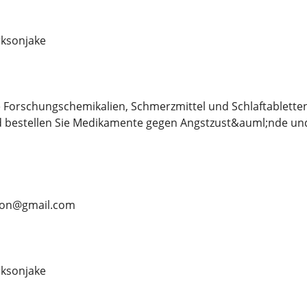
ksonjake
 Forschungschemikalien, Schmerzmittel und Schlaftablette
d bestellen Sie Medikamente gegen Angstzust&auml;nde und
rson@gmail.com
ksonjake