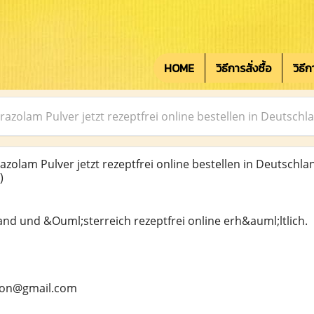
HOME
วิธีการสั่งซื้อ
วิธี
razolam Pulver jetzt rezeptfrei online bestellen in Deutsch
zolam Pulver jetzt rezeptfrei online bestellen in Deutschl
)
and und &Ouml;sterreich rezeptfrei online erh&auml;ltlich.
rson@gmail.com