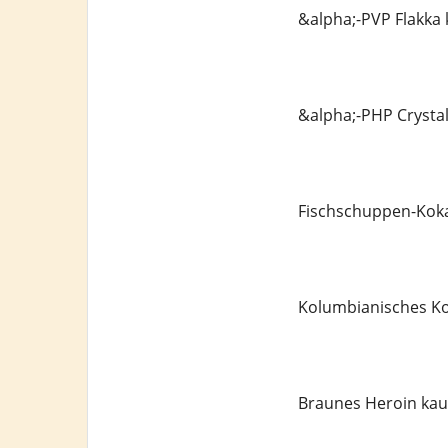
&alpha;-PVP Flakka
&alpha;-PHP Crysta
Fischschuppen-Koka
Kolumbianisches Ko
Braunes Heroin kau