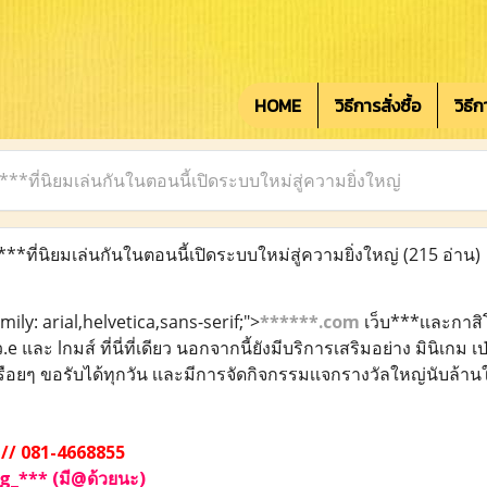
HOME
วิธีการสั่งซื้อ
วิธี
**ที่นิยมเล่นกันในตอนนี้เปิดระบบใหม่สู่ความยิ่งใหญ่
*ที่นิยมเล่นกันในตอนนี้เปิดระบบใหม่สู่ความยิ่งใหญ่
(215 อ่าน)
ily: arial,helvetica,sans-serif;">
******.com
เว็บ***เเละกาสิโน
 และ lกมส์ ที่นี่ที่เดียว นอกจากนี้ยังมีบริการเสริมอย่าง มินิเกม เป่ายิ
ือยๆ ขอรับได้ทุกวัน เเละมีการจัดกิจกรรมเเจกรางวัลใหญ่นับล้านใ
 // 081-4668855
_*** (มี@ด้วยนะ)