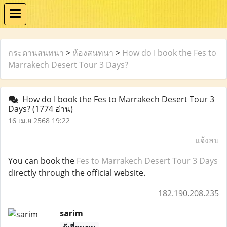
กระดานสนทนา
>
ห้องสนทนา
>
How do I book the Fes to
Marrakech Desert Tour 3 Days?
How do I book the Fes to Marrakech Desert Tour 3
Days?
(1774 อ่าน)
16 เม.ย 2568 19:22
แจ้งลบ
You can book the
Fes to Marrakech Desert Tour 3 Days
directly through the official website.
182.190.208.235
sarim