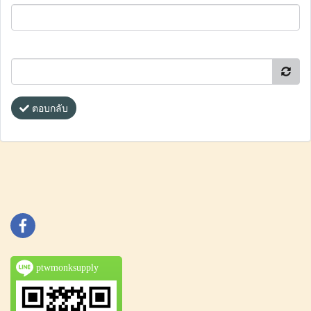
ตอบกลับ
ptwmonksupply