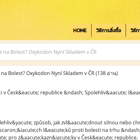
HOME
วิธีการสั่งซื้อ
วิธี
ék na Bolest? Oxykodon Nyní Skladem v ČR
 na Bolest? Oxykodon Nyní Skladem v ČR
(138 อ่าน)
i v Česk&eacute; republice &ndash; Spolehliv&aacute; l&ea
ehliv&yacute; způsob, jak zvl&aacute;dnout silnou nebo ch
scaron;&iacute;ch l&eacute;ků proti bolesti na trhu &nda
te; pro z&aacute;kazn&iacute;ky v Česk&eacute; republice.