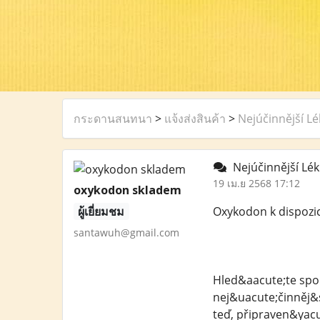
กระดานสนทนา
>
แจ้งส่งสินค้า
>
Nejúčinnější L
Nejúčinnější Lék
19 เม.ย 2568 17:12
oxykodon skladem
ผู้เยี่ยมชม
Oxykodon k dispozic
santawuh@gmail.com
Hled&aacute;te spol
nej&uacute;činněj&
teď, připraven&yacu