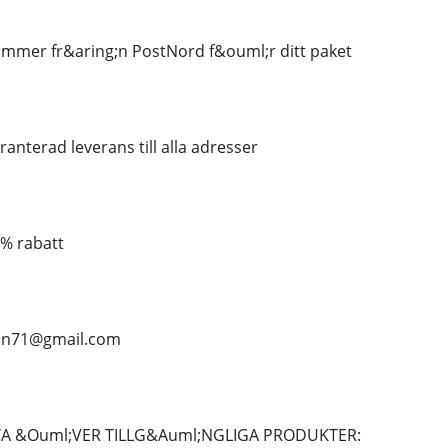
ummer fr&aring;n PostNord f&ouml;r ditt paket
anterad leverans till alla adresser
5% rabatt
ean71@gmail.com
TA &Ouml;VER TILLG&Auml;NGLIGA PRODUKTER: