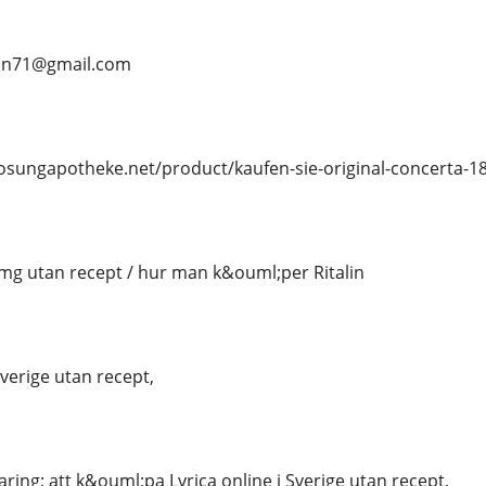
ean71@gmail.com
losungapotheke.net/product/kaufen-sie-original-concerta-1
 mg utan recept / hur man k&ouml;per Ritalin
Sverige utan recept,
ing; att k&ouml;pa Lyrica online i Sverige utan recept,