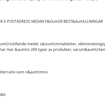
;R E-POSTADRESS NEDAN F&Ouml;R BEST&Auml;LLNINGAR
uml;rtstillande medel, s&ouml;mntabletter, viktminsknings
 har mer &auml;n 200 typer av produkter, varum&auml;rken
 alternativ som n&auml;mns
ndet