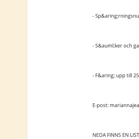
- Sp&aring;rningsn
- S&auml;ker och gar
- F&aring; upp till 2
E-post: mariannaj
NEDA FINNS EN LIS