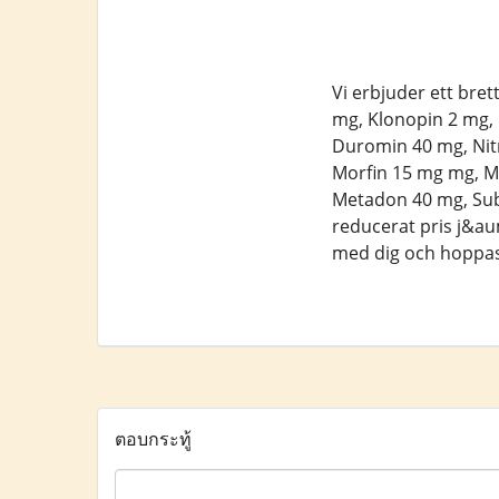
Vi erbjuder ett br
mg, Klonopin 2 mg, 
Duromin 40 mg, Nit
Morfin 15 mg mg, Ma
Metadon 40 mg, Sub
reducerat pris j&au
med dig och hoppas 
ตอบกระทู้