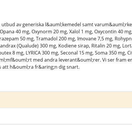
ett utbud av generiska l&auml;kemedel samt varum&auml;rk
Opana 40 mg, Oxynorm 20 mg, Xalol 1 mg, Oxycontin 40 mg, 
razepam 50 mg, Tramadol 200 mg, Imovane 7,5 mg, Rohypnol 
ndrax (Qualude) 300 mg, Kodiene sirap, Ritalin 20 mg, Lort
utex 8 mg, LYRICA 300 mg, Seconal 15 mg, Soma 350 mg, Cit
ml;mf&ouml;rt med andra leverant&ouml;rer. Vi ser fram em
att h&ouml;ra fr&aring;n dig snart.