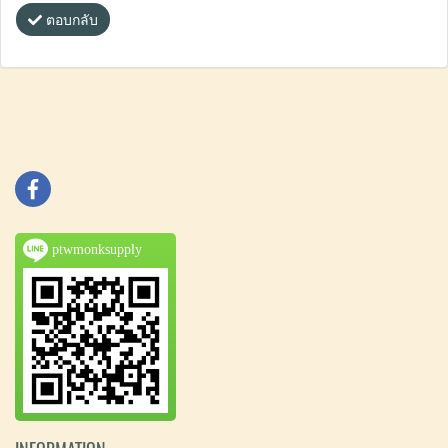
ตอบกลับ
ptwmonksupply