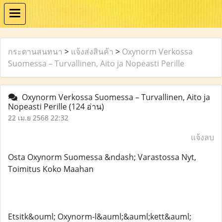
กระดานสนทนา
>
แจ้งส่งสินค้า
>
Oxynorm Verkossa
Suomessa – Turvallinen, Aito ja Nopeasti Perille
Oxynorm Verkossa Suomessa – Turvallinen, Aito ja
Nopeasti Perille
(124 อ่าน)
22 เม.ย 2568 22:32
แจ้งลบ
Osta Oxynorm Suomessa &ndash; Varastossa Nyt,
Toimitus Koko Maahan
Etsitk&ouml; Oxynorm-l&auml;&auml;kett&auml;