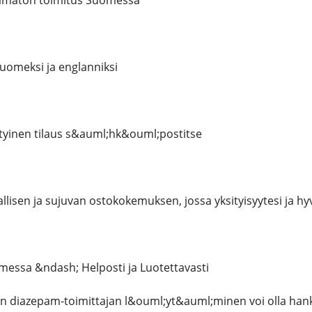
maton toimitus Suomessa
uomeksi ja englanniksi
ityinen tilaus s&auml;hk&ouml;postitse
isen ja sujuvan ostokokemuksen, jossa yksityisyytesi ja hyvin
essa &ndash; Helposti ja Luotettavasti
an diazepam-toimittajan l&ouml;yt&auml;minen voi olla ha