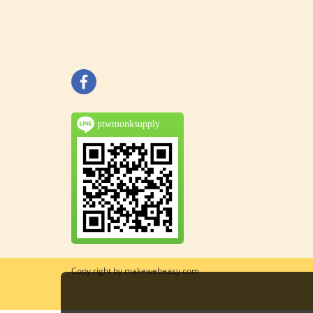
ptwmonksupply
Copy right by makewebeasy.com