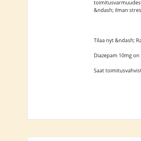
toimitusvarmuudest
&ndash; ilman stres
Tilaa nyt &ndash; Ra
Diazepam 10mg on us
Saat toimitusvahvi