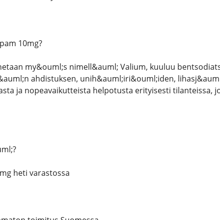
epam 10mg?
netaan my&ouml;s nimell&auml; Valium, kuuluu bentsodiat
auml;n ahdistuksen, unih&auml;iri&ouml;iden, lihasj&auml
ta ja nopeavaikutteista helpotusta erityisesti tilanteissa, j
uml;?
mg heti varastossa