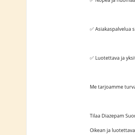
✅ Nopea ja huomaa
✅ Asiakaspalvelua s
✅ Luotettava ja yks
Me tarjoamme turvall
Tilaa Diazepam Suom
Oikean ja luotettav