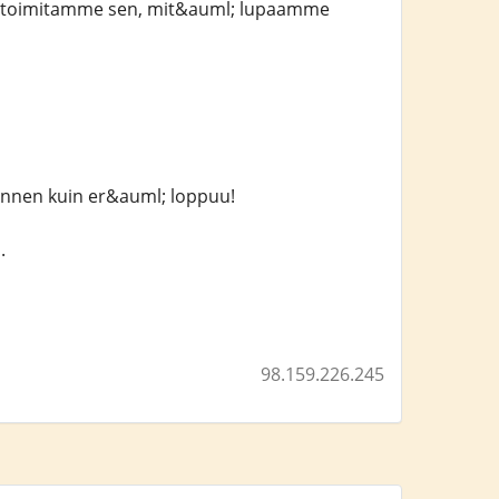
ka toimitamme sen, mit&auml; lupaamme
 ennen kuin er&auml; loppuu!
.
98.159.226.245