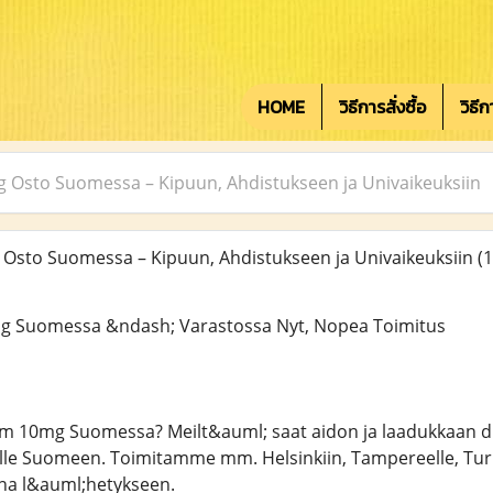
HOME
วิธีการสั่งซื้อ
วิธี
Osto Suomessa – Kipuun, Ahdistukseen ja Univaikeuksiin
sto Suomessa – Kipuun, Ahdistukseen ja Univaikeuksiin
(1
g Suomessa &ndash; Varastossa Nyt, Nopea Toimitus
am 10mg Suomessa? Meilt&auml; saat aidon ja laadukkaan 
alle Suomeen. Toimitamme mm. Helsinkiin, Tampereelle, Tu
ina l&auml;hetykseen.