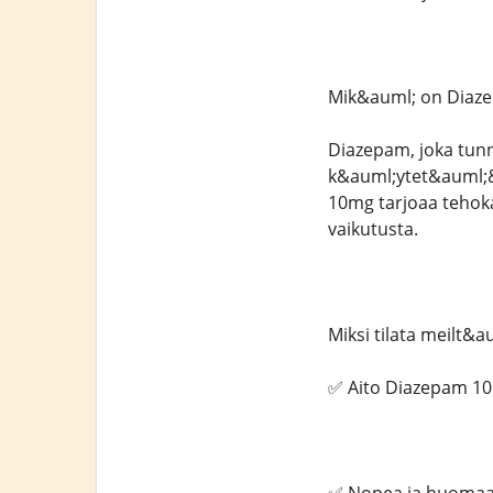
Mik&auml; on Diaz
Diazepam, joka tun
k&auml;ytet&auml;&
10mg tarjoaa tehokas
vaikutusta.
Miksi tilata meilt&a
✅ Aito Diazepam 10