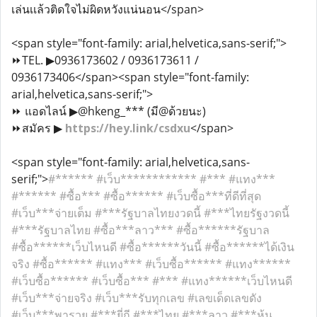
เล่นเเล้วติดใจไม่ผิดหวังแน่นอน</span>
<span style="font-family: arial,helvetica,sans-serif;">​
⏩TEL. ▶0936173602 / 0936173611 /
0936173406</span><span style="font-family:
arial,helvetica,sans-serif;">
⏩ แอดไลน์ ▶@hkeng_*** (มี@ด้วยนะ)
⏩สมัคร ▶
https://hey.link/csdxu
</span>
<span style="font-family: arial,helvetica,sans-
serif;">
#****** #เว็บ************ #*** #แทง***
#****** #ซื้อ*** #ซื้อ****** #เว็บซื้อ***ที่ดีที่สุด
#เว็บ***จ่ายเต็ม #***รัฐบาลไทยงวดนี้ #***ไทยรัฐงวดนี้
#***รัฐบาลไทย #ซื้อ***ลาว*** #ซื้อ******รัฐบาล
#ซื้อ******เว็บไหนดี #ซื้อ******วันนี้ #ซื้อ******ได้เงิน
จริง #ซื้อ****** #แทง*** #เว็บซื้อ****** #แทง******
#เว็บซื้อ****** #เว็บซื้อ*** #*** #แทง******เว็บไหนดี
#เว็บ***จ่ายจริง #เว็บ***รับทุกเลข #เลขเด็ดเลขดัง
#เว็บ***พารวย #***ยี่กี #***ไทย #***ลาว #***หุ้น