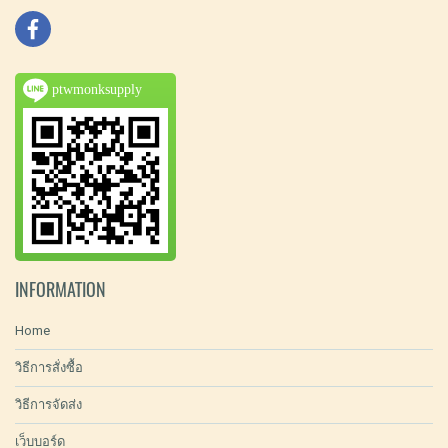
ptwmonksupply
INFORMATION
Home
วิธีการสั่งซื้อ
วิธีการจัดส่ง
เว็บบอร์ด