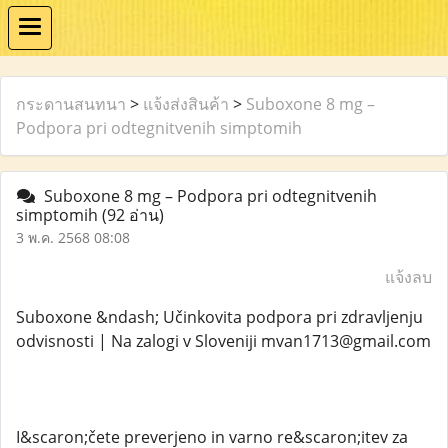
กระดานสนทนา
>
แจ้งส่งสินค้า
>
Suboxone 8 mg –
Podpora pri odtegnitvenih simptomih
Suboxone 8 mg – Podpora pri odtegnitvenih
simptomih
(92 อ่าน)
3 พ.ค. 2568 08:08
แจ้งลบ
Suboxone &ndash; Učinkovita podpora pri zdravljenju
odvisnosti | Na zalogi v Sloveniji mvan1713@gmail.com
I&scaron;čete preverjeno in varno re&scaron;itev za