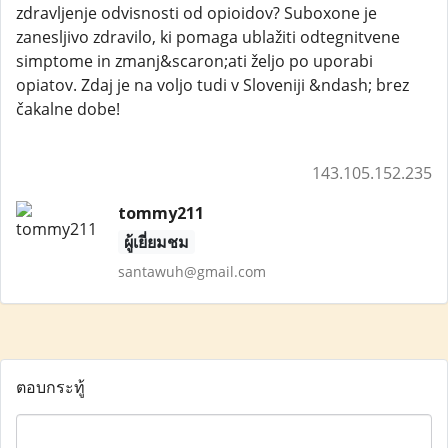
zdravljenje odvisnosti od opioidov? Suboxone je
zanesljivo zdravilo, ki pomaga ublažiti odtegnitvene
simptome in zmanj&scaron;ati željo po uporabi
opiatov. Zdaj je na voljo tudi v Sloveniji &ndash; brez
čakalne dobe!
143.105.152.235
tommy211
ผู้เยี่ยมชม
santawuh@gmail.com
ตอบกระทู้