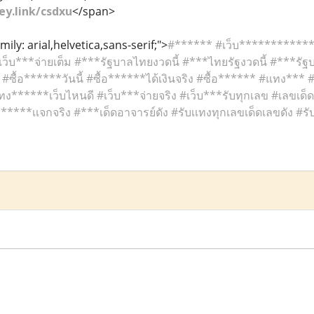
ey.link/csdxu
</span>
ily: arial,helvetica,sans-serif;">
#****** #เว็บ************
สุด #เว็บ***จ่ายเต็ม #***รัฐบาลไทยงวดนี้ #***ไทยรัฐงวดนี้ #***
 #ซื้อ******วันนี้ #ซื้อ******ได้เงินจริง #ซื้อ****** #แทง***
ทง******เว็บไหนดี #เว็บ***จ่ายจริง #เว็บ***รับทุกเลข #เลขเด็
****เเจกจริง #***เด็ดอาจารย์ดัง #รับเเทงทุกเลขเด็ดเลขดัง #รับ