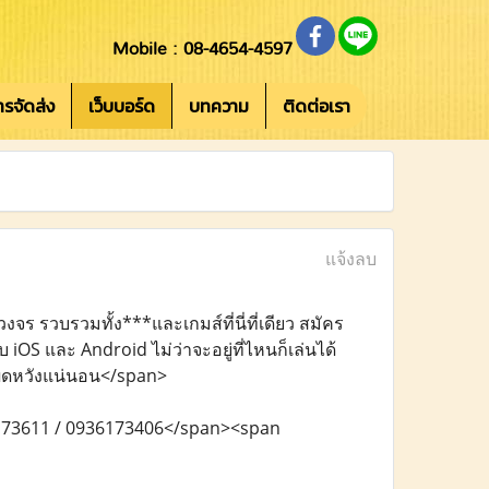
Mobile : 08-4654-4597
การจัดส่ง
เว็บบอร์ด
บทความ
ติดต่อเรา
แจ้งลบ
ร รวบรวมทั้ง***และเกมส์ที่นี่ที่เดียว สมัคร
iOS และ Android ไม่ว่าจะอยู่ที่ไหนก็เล่นได้
่ผิดหวังแน่นอน</span>
936173611 / 0936173406</span><span