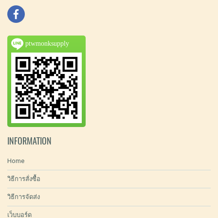
ptwmonksupply
INFORMATION
Home
วิธีการสั่งซื้อ
วิธีการจัดส่ง
เว็บบอร์ด