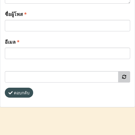
ชื่อผู้โพส
*
อีเมล
*
ตอบกลับ