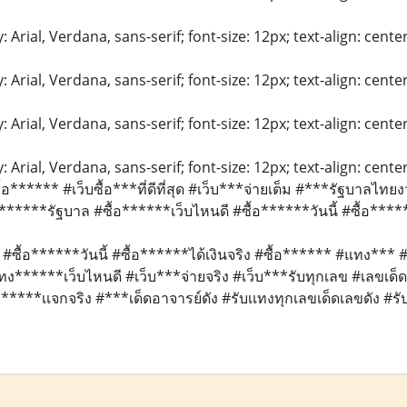
y: Arial, Verdana, sans-serif; font-size: 12px; text-align: cen
y: Arial, Verdana, sans-serif; font-size: 12px; text-align: ce
y: Arial, Verdana, sans-serif; font-size: 12px; text-align: cen
y: Arial, Verdana, sans-serif; font-size: 12px; text-align: 
้อ****** #เว็บซื้อ***ที่ดีที่สุด #เว็บ***จ่ายเต็ม #***รัฐบาลไท
******รัฐบาล #ซื้อ******เว็บไหนดี #ซื้อ******วันนี้ #ซื้อ****
 #ซื้อ******วันนี้ #ซื้อ******ได้เงินจริง #ซื้อ****** #แทง***
ทง******เว็บไหนดี #เว็บ***จ่ายจริง #เว็บ***รับทุกเลข #เลขเด็
****เเจกจริง #***เด็ดอาจารย์ดัง #รับเเทงทุกเลขเด็ดเลขดัง #รับ