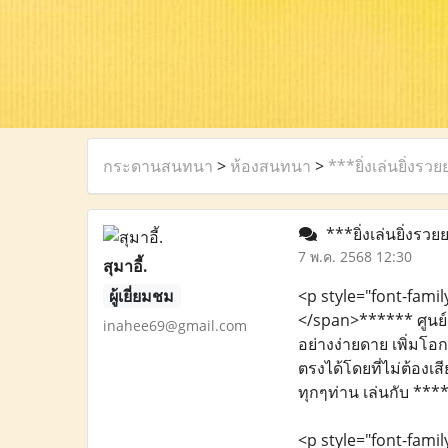
กระดานสนทนา
>
ห้องสนทนา
>
***ยิ่งเล่นยิ่งรวย
***ยิ่งเล่นยิ่งรวย
7 พ.ค. 2568 12:30
สุมาอี้.
ผู้เยี่ยมชม
<p style="font-family
</span>****** ศูนย์
inahee69@gmail.com
อย่างง่ายดาย เพิ่มโอก
ตรงได้โดยที่ไม่ต้องเ
ทุกๆท่าน เล่นกับ ***
<p style="font-family