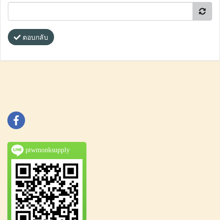
ตอบกลับ
ptwmonksupply