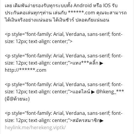
เลย เดิมพันง่ายรองรับทุกระบบทั้ง Android หรือ IOS รับ
ประกันคอเล่นทุกๆท่าน เล่นกับ ******.com คุณจะสามารถ
ได้เงินจริงอย่างแน่นอน ได้เงินชัวร์ ปลอดภัยแน่นอน
<p style="font-family: Arial, Verdana, sans-serif; font-
size: 12px; text-align: center;">
<p style="font-family: Arial, Verdana, sans-serif; font-
size: 12px; text-align: center;">แทง***คลิ้ก ▶
http://******.com
<p style="font-family: Arial, Verdana, sans-serif; font-
size: 12px; text-align: center;">แอดไลน์ ▶ @hkeng_***
(มี@ด้วยนะ)
<p style="font-family: Arial, Verdana, sans-serif; font-
size: 12px; text-align: center;">สมัครสมาชิก▶
heylink.me/herekeng.viptk/