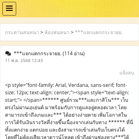
กระดานสนทนา
>
ห้องสนทนา
>
***แจกแตกกระจายย.
***แจกแตกกระจายย.
(114 อ่าน)
11 พ.ค. 2568 12:43
แจ้งลบ
<p style="font-family: Arial, Verdana, sans-serif; font-
size: 12px; text-align: center;"><span style="text-align:
start;"> </span>****** ศูนย์รวม***และกาสิโน*** เว็บ
ตรงไม่ผ่านเอเย่นต์ มาพร้อมกับการดูแลอยู่ตลอดเวลา โดย
สามารถเข้าถึงเกมเเละ*** ได้อย่างง่ายดาย เพิ่มโอกาสใน
การได้รับเงินรางวัลที่ง่ายขึ้นเนื่องจากเล่นกับทาง ****** ที่นี่
ทั้งแตกง่าย แตกบ่อย และยังสามารถเข้าเล่นกับเว็บตรงได้
โดยที่ไม่ต้องเสียเวลาดาวน์โหลด เข้าถึงผ่านช่องทาง***ได้