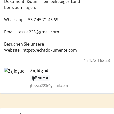
Dokument f&uuml;r ein beliebiges Land
ben&ouml;tigen.
Whatsapp..+33 7 45 71 45 69
Email..jtessia223@gmail.com
Besuchen Sie unsere
Website...https://echtdokumente.com
154.72.162.28
Zajldgud
ผู้เยี่ยมชม
jtessia223@gmail.com