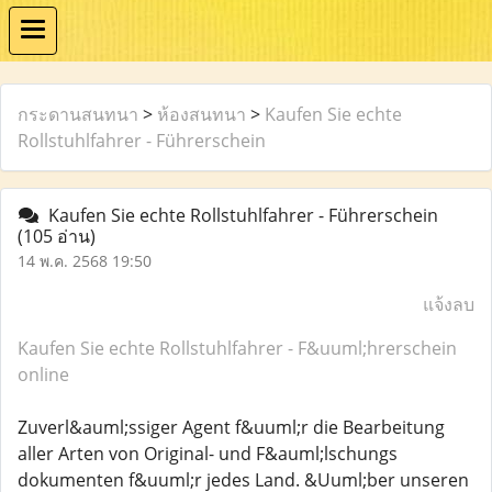
กระดานสนทนา
>
ห้องสนทนา
>
Kaufen Sie echte
Rollstuhlfahrer - Führerschein
Kaufen Sie echte Rollstuhlfahrer - Führerschein
(105 อ่าน)
14 พ.ค. 2568 19:50
แจ้งลบ
Kaufen Sie echte Rollstuhlfahrer - F&uuml;hrerschein
online
Zuverl&auml;ssiger Agent f&uuml;r die Bearbeitung
aller Arten von Original- und F&auml;lschungs
dokumenten f&uuml;r jedes Land. &Uuml;ber unseren