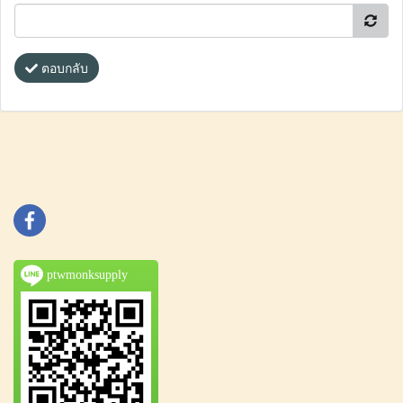
ตอบกลับ
ptwmonksupply