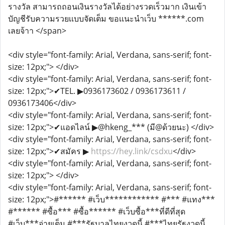
รางวัล สามารถถอนเงินรางวัลได้อย่างรวดเร็วมาก เงินเข้า
บัญชีรับความรวยเเบบจัดเต็ม ขอเเนะนำเว็บ ******.com
เลยจ้าา </span>
<div style="font-family: Arial, Verdana, sans-serif; font-
size: 12px;"> </div>
<div style="font-family: Arial, Verdana, sans-serif; font-
size: 12px;">​✔TEL. ▶0936173602 / 0936173611 /
0936173406</div>
<div style="font-family: Arial, Verdana, sans-serif; font-
size: 12px;">✔แอดไลน์ ▶@hkeng_*** (มี@ด้วยนะ) </div>
<div style="font-family: Arial, Verdana, sans-serif; font-
size: 12px;">✔สมัคร ▶
https://hey.link/csdxu
</div>
<div style="font-family: Arial, Verdana, sans-serif; font-
size: 12px;"> </div>
<div style="font-family: Arial, Verdana, sans-serif; font-
size: 12px;">#****** #เว็บ************ #*** #แทง***
#****** #ซื้อ*** #ซื้อ****** #เว็บซื้อ***ที่ดีที่สุด
#เว็บ***จ่ายเต็ม #***รัฐบาลไทยงวดนี้ #***ไทยรัฐงวดนี้