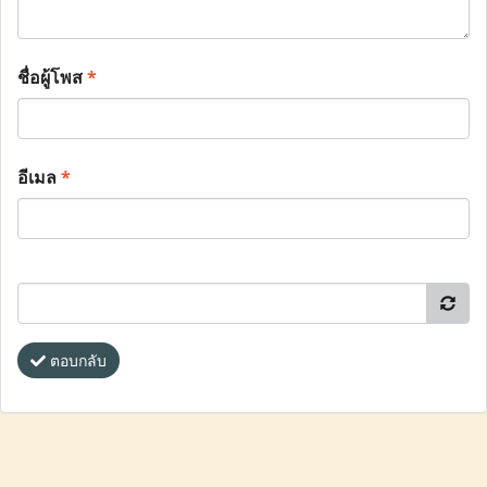
ชื่อผู้โพส
*
อีเมล
*
ตอบกลับ