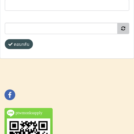
ตอบกลับ
ptwmonksupply