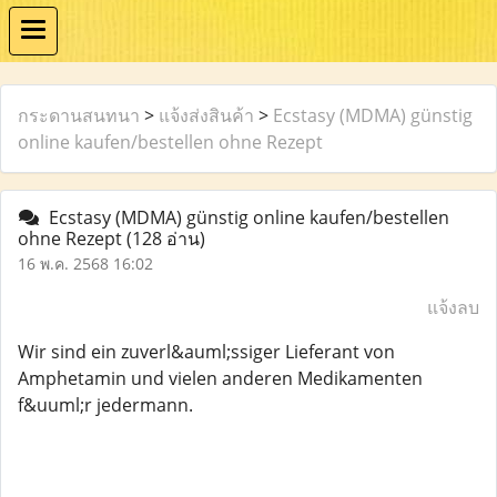
กระดานสนทนา
>
แจ้งส่งสินค้า
>
Ecstasy (MDMA) günstig
online kaufen/bestellen ohne Rezept
Ecstasy (MDMA) günstig online kaufen/bestellen
ohne Rezept
(128 อ่าน)
16 พ.ค. 2568 16:02
แจ้งลบ
Wir sind ein zuverl&auml;ssiger Lieferant von
Amphetamin und vielen anderen Medikamenten
f&uuml;r jedermann.