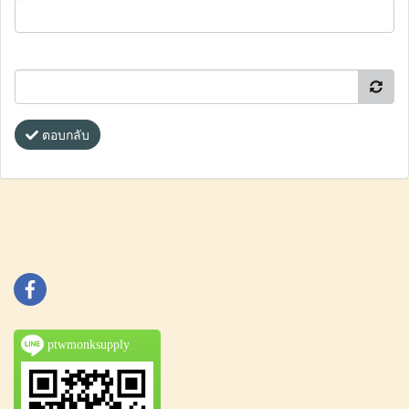
ตอบกลับ
ptwmonksupply