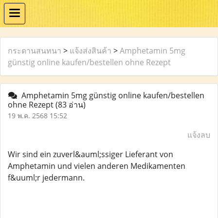
กระดานสนทนา
>
แจ้งส่งสินค้า
>
Amphetamin 5mg
günstig online kaufen/bestellen ohne Rezept
Amphetamin 5mg günstig online kaufen/bestellen
ohne Rezept
(83 อ่าน)
19 พ.ค. 2568 15:52
แจ้งลบ
Wir sind ein zuverl&auml;ssiger Lieferant von
Amphetamin und vielen anderen Medikamenten
f&uuml;r jedermann.