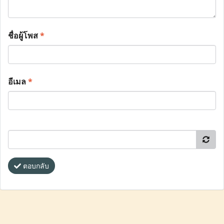
ชื่อผู้โพส
*
อีเมล
*
ตอบกลับ