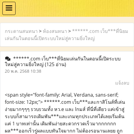
กระดานสนทนา
>
ห้องสนทนา
>
******.com เว็บ***ที่นิยม
เล่นกันในตอนนี้เปิดระบบใหม่สู่ความยิ่งใหญ่
******.com เว็บ***ที่นิยมเล่นกันในตอนนี้เปิดระบบ
ใหม่สู่ความยิ่งใหญ่
(125 อ่าน)
20 พ.ค. 2568 10:38
แจ้งลบ
<span style="font-family: Arial, Verdana, sans-serif;
font-size: 12px;"> ******.com เว็บ***เเละกาสิโนส์ที่เล่น
ง่ายมากๆๆๆ sวบsวมทั้ง หว.e และ lกมส์ ที่นี่ที่เดียว เเค่เข้าสู่
ระบบก็สามารถเดิมพัน***และเกมทุกประเภทได้เลยเริ่มต้น
เเค่ 1 บาทเท่านั้น เดิมพันง่ายสะดวกรวดเร็วมากกกกกก
ผล***ออกเร็วรู่ผลเเบบทันใจมากก ไม่ต้องรอนานเลยย ถูก