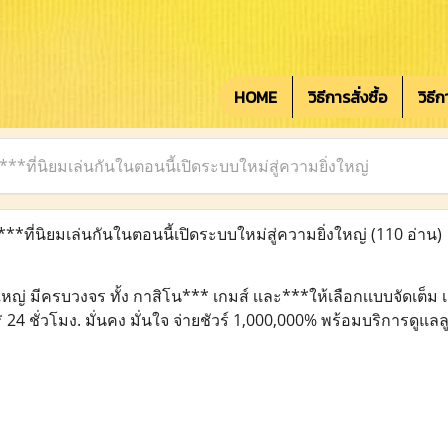
HOME
วิธีการสั่งซื้อ
วิธี
**ที่นิยมเล่นกันในตอนนี้เปิดระบบใหม่สู่ความยิ่งใหญ่
*ที่นิยมเล่นกันในตอนนี้เปิดระบบใหม่สู่ความยิ่งใหญ่
(110 อ่าน)
ใหญ่ มีครบวงจร ทั้ง กาสิโน*** เกมส์ เเละ***ให้เลือกเเบบจัดเต็ม เดิ
* 24 ชั่วโมง. มั่นคง มั่นใจ จ่ายชัวร์ 1,000,000% พร้อมบริการดูแ