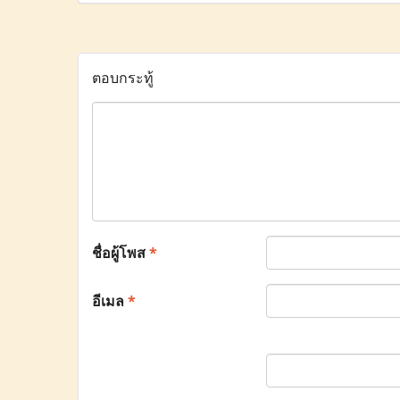
ตอบกระทู้
ชื่อผู้โพส
*
อีเมล
*