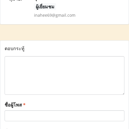
ผู้เยี่ยมชม
inahee69@gmail.com
ตอบกระทู้
ชื่อผู้โพส
*