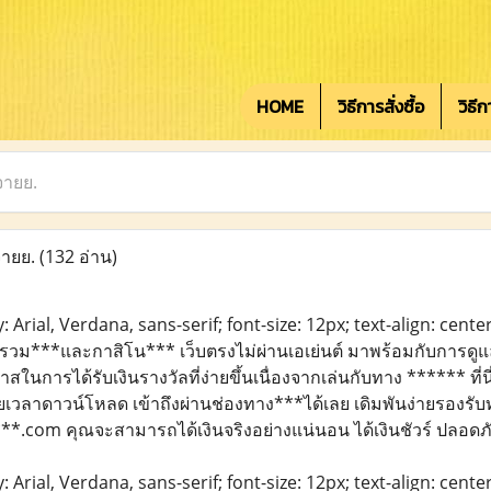
HOME
วิธีการสั่งซื้อ
วิธี
ายย.
ายย.
(132 อ่าน)
: Arial, Verdana, sans-serif; font-size: 12px; text-align: cente
รวม***และกาสิโน*** เว็บตรงไม่ผ่านเอเย่นต์ มาพร้อมกับการดูแ
าสในการได้รับเงินรางวัลที่ง่ายขึ้นเนื่องจากเล่นกับทาง ****** ที่
สียเวลาดาวน์โหลด เข้าถึงผ่านช่องทาง***ได้เลย เดิมพันง่ายรองรับ
***.com คุณจะสามารถได้เงินจริงอย่างแน่นอน ได้เงินชัวร์ ปลอด
: Arial, Verdana, sans-serif; font-size: 12px; text-align: center