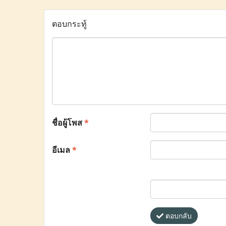
ตอบกระทู้
ชื่อผู้โพส
*
อีเมล
*
ตอบกลับ