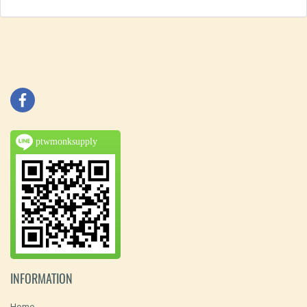
ptwmonksupply
INFORMATION
Home