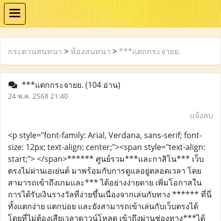
กระดานสนทนา
>
ห้องสนทนา
>
***แตกกระจายย.
***แตกกระจายย.
(104 อ่าน)
24 พ.ค. 2568 21:40
แจ้งลบ
<p style="font-family: Arial, Verdana, sans-serif; font-
size: 12px; text-align: center;"><span style="text-align:
start;"> </span>****** ศูนย์รวม***และกาสิโน*** เว็บ
ตรงไม่ผ่านเอเย่นต์ มาพร้อมกับการดูแลอยู่ตลอดเวลา โดย
สามารถเข้าถึงเกมเเละ*** ได้อย่างง่ายดาย เพิ่มโอกาสใน
การได้รับเงินรางวัลที่ง่ายขึ้นเนื่องจากเล่นกับทาง ****** ที่นี่
ทั้งแตกง่าย แตกบ่อย และยังสามารถเข้าเล่นกับเว็บตรงได้
โดยที่ไม่ต้องเสียเวลาดาวน์โหลด เข้าถึงผ่านช่องทาง***ได้