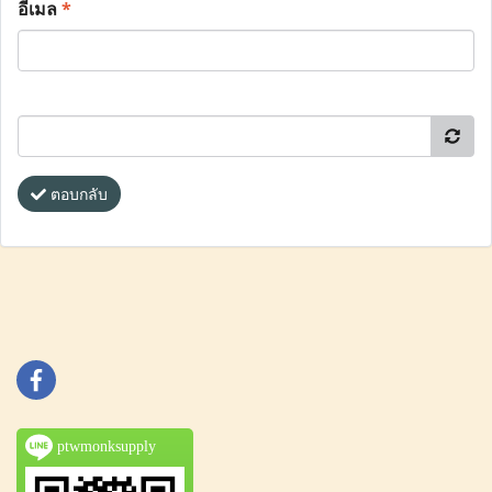
อีเมล
*
ตอบกลับ
ptwmonksupply