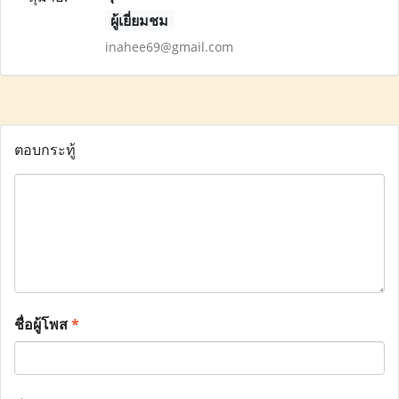
ผู้เยี่ยมชม
inahee69@gmail.com
ตอบกระทู้
ชื่อผู้โพส
*