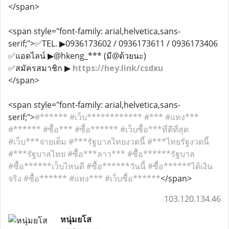
</span>
<span style="font-family: arial,helvetica,sans-
serif;">✅TEL. ▶0936173602 / 0936173611 / 0936173406
✅แอดไลน์ ▶@hkeng_*** (มี@ด้วยนะ)
✅สมัครสมาชิก ▶
https://hey.link/csdxu
</span>
<span style="font-family: arial,helvetica,sans-
serif;">
#****** #เว็บ************ #*** #แทง***
#****** #ซื้อ*** #ซื้อ****** #เว็บซื้อ***ที่ดีที่สุด
#เว็บ***จ่ายเต็ม #***รัฐบาลไทยงวดนี้ #***ไทยรัฐงวดนี้
#***รัฐบาลไทย #ซื้อ***ลาว*** #ซื้อ******รัฐบาล
#ซื้อ******เว็บไหนดี #ซื้อ******วันนี้ #ซื้อ******ได้เงิน
จริง #ซื้อ****** #แทง*** #เว็บซื้อ******
</span>
103.120.134.46
หนุ่มยโส