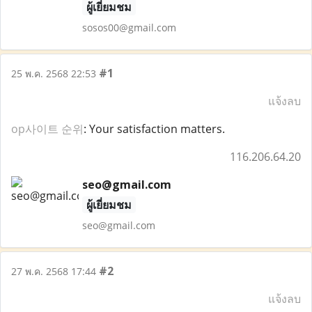
ผู้เยี่ยมชม
sosos00@gmail.com
#1
25 พ.ค. 2568 22:53
แจ้งลบ
op사이트 순위
: Your satisfaction matters.
116.206.64.20
seo@gmail.com
ผู้เยี่ยมชม
seo@gmail.com
#2
27 พ.ค. 2568 17:44
แจ้งลบ