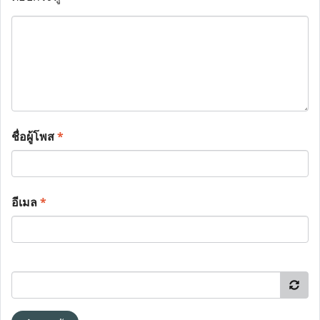
ชื่อผู้โพส
*
อีเมล
*