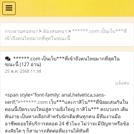
กระดานสนทนา
>
ห้องสนทนา
>
******.com เป็นเว็บ***ที่
เข้าถึงคนไทยมากที่สุดในขณะนี้
******.com เป็นเว็บ***ที่เข้าถึงคนไทยมากที่สุดใน
ขณะนี้
(127 อ่าน)
25 พ.ค. 2568 11:38
แจ้งลบ
<span style="font-family: arial,helvetica,sans-
serif;">
******.com
เว็บ***เเละกาสิโน***ที่นิยมเล่นกันใน
ตอนนี้เปิดระบบใหม่สู่ความยิ่งใหญ่ กาสิโน*** คsบวงจร เดิม
พันง่าย เป็นทางเลือกสำหรับนักเดิมพันทุกคน มีทีมงานมือ
อาชีพคอยให้บริการตลอด 24 ชั่วโมง ไม่ว่าจะมีปัญหาหรือข้อ
สงสัยใด ๆ ก็สามารถติดต่อทีมงานได้ทันที