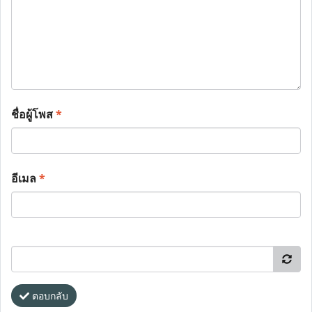
ชื่อผู้โพส
*
อีเมล
*
ตอบกลับ