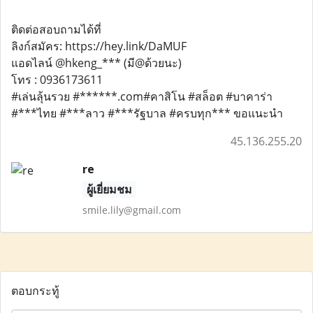
ติดต่อสอบถามได้ที่
ลิงก์สมัคร: https://hey.link/DaMUF
แอดไลน์ @hkeng_*** (มี@ด้วยนะ)
โทร : 0936173611
#เล่นลุ้นรวย #******.com#คาสิโน #สล็อต #บาคาร่า
#***ไทย #***ลาว #***รัฐบาล #ครบทุก*** ขอแนะนำ
45.136.255.20
re
ผู้เยี่ยมชม
smile.lily@gmail.com
ตอบกระทู้