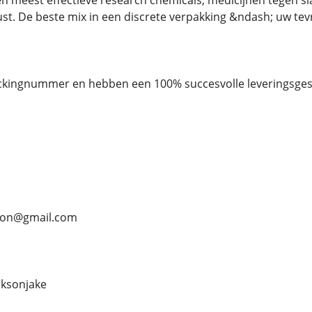
en meest effectieve research chemicals, medicijnen tegen sla
st. De beste mix in een discrete verpakking &ndash; uw tevr
ckingnummer en hebben een 100% succesvolle leveringsges
rson@gmail.com
ksonjake