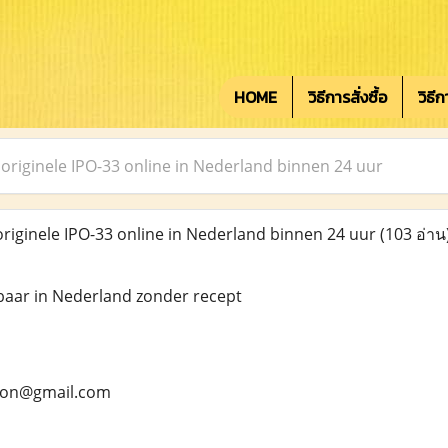
HOME
วิธีการสั่งซื้อ
วิธี
originele IPO-33 online in Nederland binnen 24 uur
riginele IPO-33 online in Nederland binnen 24 uur
(103 อ่าน
baar in Nederland zonder recept
rson@gmail.com