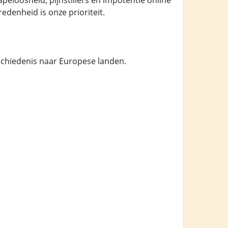
peloosheid, pijnstillers en impotentie online
edenheid is onze prioriteit.
chiedenis naar Europese landen.