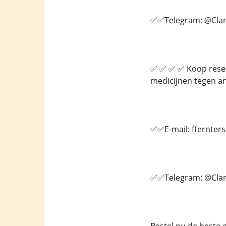
✅✅Telegram: @Clar
✅ ✅ ✅ ✅ Koop resear
medicijnen tegen an
✅✅E-mail: ffernte
✅✅Telegram: @Clar