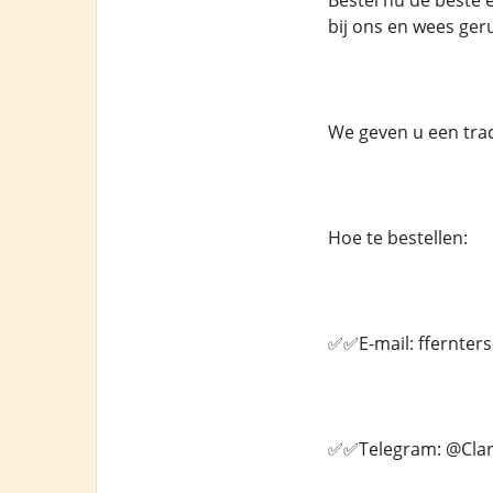
Bestel nu de beste 
bij ons en wees geru
We geven u een tra
Hoe te bestellen:
✅✅E-mail: ffernte
✅✅Telegram: @Clar