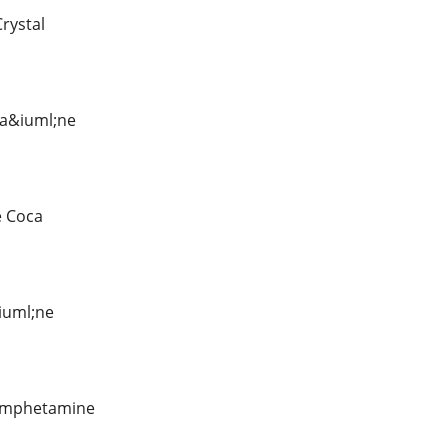
rystal
ca&iuml;ne
 Coca
iuml;ne
amphetamine