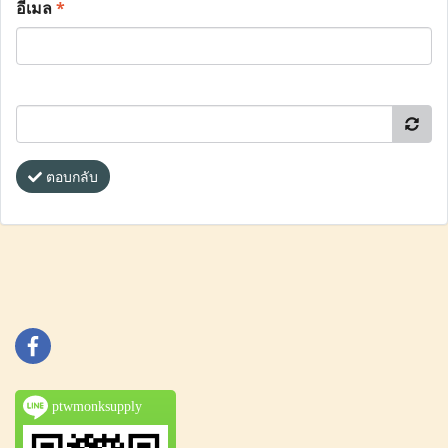
อีเมล
*
ตอบกลับ
ptwmonksupply