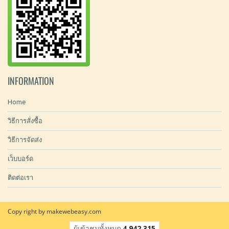
INFORMATION
Home
วิธีการสั่งซื้อ
วิธีการจัดส่ง
เว็บบอร์ด
ติดต่อเรา
Copy right by makewebeasy.com
ผู้เข้าชมทั้งหมด
4,942,315