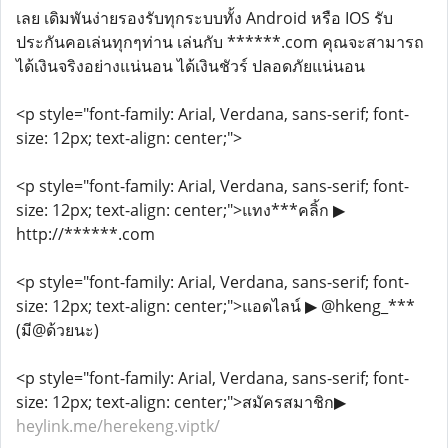
เลย เดิมพันง่ายรองรับทุกระบบทั้ง Android หรือ IOS รับ
ประกันคอเล่นทุกๆท่าน เล่นกับ ******.com คุณจะสามารถ
ได้เงินจริงอย่างแน่นอน ได้เงินชัวร์ ปลอดภัยแน่นอน
<p style="font-family: Arial, Verdana, sans-serif; font-
size: 12px; text-align: center;">
<p style="font-family: Arial, Verdana, sans-serif; font-
size: 12px; text-align: center;">แทง***คลิ้ก ▶
http://******.com
<p style="font-family: Arial, Verdana, sans-serif; font-
size: 12px; text-align: center;">แอดไลน์ ▶ @hkeng_***
(มี@ด้วยนะ)
<p style="font-family: Arial, Verdana, sans-serif; font-
size: 12px; text-align: center;">สมัครสมาชิก▶
heylink.me/herekeng.viptk/