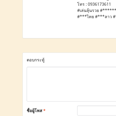
โทร : 0936173611
#เล่นลุ้นรวย #****
#***ไทย #***ลาว #
ตอบกระทู้
ชื่อผู้โพส
*