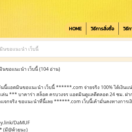
HOME
วิธีการสั่งซื้อ
วิธี
มินขอแนะนำ เว็บนี้
มินขอแนะนำ เว็บนี้
(104 อ่าน)
วันนี้แอดมินขอแนะนำ เว็บนี้ ******.com จ่ายจริง 100% ได้เงิ
เล่น *** บาคาร่า สล็อต ครบวงจร เเอดมินดูเเลดีตลอด 24 ชม. ฝาก
แจกจริง ขอแนะนำที่นี้เลย ******.com เว็บนี้เค้ามั่นคงทางการเง
hey.link/DaMUF
 (มี@ด้วยนะ)