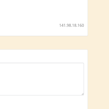
141.98.18.160