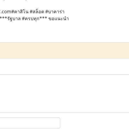
**.com#คาสิโน #สล็อต #บาคาร่า
***รัฐบาล #ครบทุก*** ขอแนะนำ