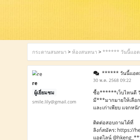
กระดานสนทนา
>
ห้องสนทนา
>
****** วันนี้แอด
****** วันนี้แอด
30 พ.ค. 2568 09:22
re
ผู้เยี่ยมชม
ซื้อ******เว็บไหนดี 
มี***มากมายให้เลือก
smile.lily@gmail.com
และเก่าเพียบ แจกหนัก
ติดต่อสอบถามได้ที่
ลิงก์สมัคร: https://
แอดไลน์ @hkeng_***