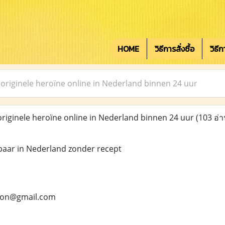
HOME
วิธีการสั่งซื้อ
วิธี
 originele heroïne online in Nederland binnen 24 uur
riginele heroïne online in Nederland binnen 24 uur
(103 อ่า
baar in Nederland zonder recept
rson@gmail.com