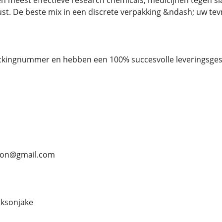
en meest effectieve research chemicals, medicijnen tegen sla
st. De beste mix in een discrete verpakking &ndash; uw tevr
ckingnummer en hebben een 100% succesvolle leveringsges
rson@gmail.com
ksonjake