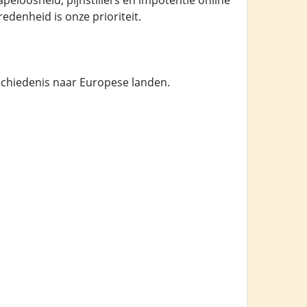
peloosheid, pijnstillers en impotentie online
edenheid is onze prioriteit.
chiedenis naar Europese landen.