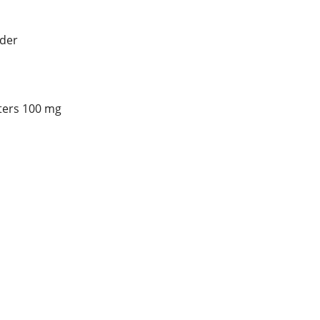
der
ters 100 mg