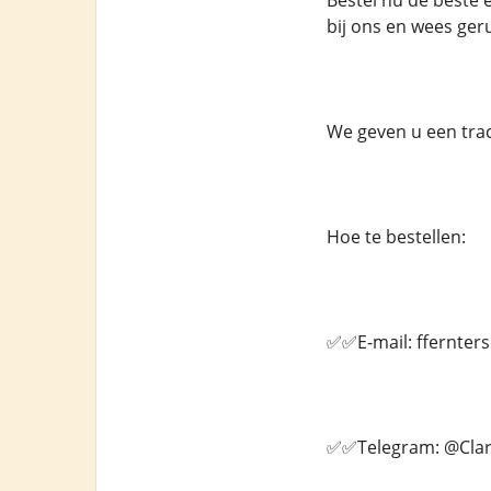
Bestel nu de beste 
bij ons en wees geru
We geven u een tra
Hoe te bestellen:
✅✅E-mail: ffernte
✅✅Telegram: @Clar