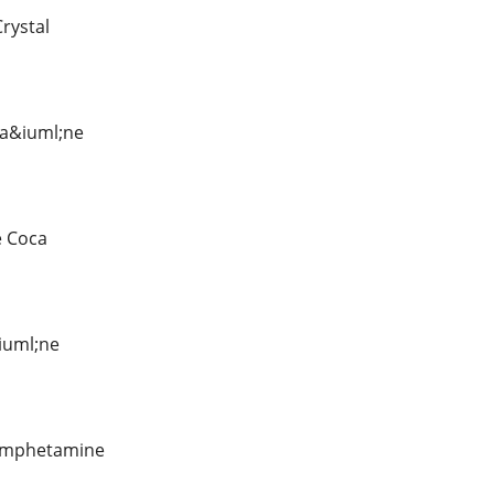
rystal
ca&iuml;ne
 Coca
iuml;ne
amphetamine