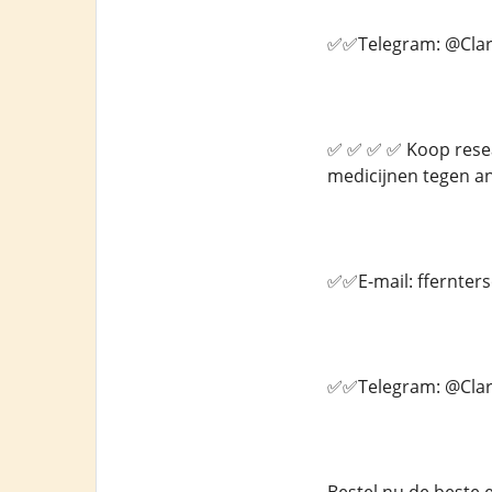
✅✅Telegram: @Clar
✅ ✅ ✅ ✅ Koop resear
medicijnen tegen an
✅✅E-mail: ffernte
✅✅Telegram: @Clar