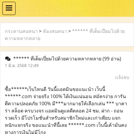
กระดานสนทนา
>
ห้องสนทนา
>
****** ที่เต็มเปี่ยมไปด้วย
ความหลากหลาย
****** ที่เต็มเปี่ยมไปด้วยความหลากหลาย
(99 อ่าน)
1 มิ.ย. 2568 12:49
แจ้งลบ
ซื้อ******เว็บไหนดี วันนี้แอดมินขอแนะนำ เว็บนี้
******.com จ่ายจริง 100% ได้เงินแน่นอน สมัครง่าย การัน
ตีความปลอดภัย 100% มี***มากมายให้เลือกเล่น *** บาคา
ร่า สล็อต ครบวงจร เเอดมินดูเเลดีตลอด 24 ชม. ฝาก - ถอน
รวดเร็ว มีโปรโมชั่นสำหรับสมาชิกใหม่และเก่าเพียบ แจก
หนักแจกจริง ขอแนะนำที่นี้เลย ******.com เว็บนี้เค้ามั่นคง
ทางการเงินไม่มีโกง