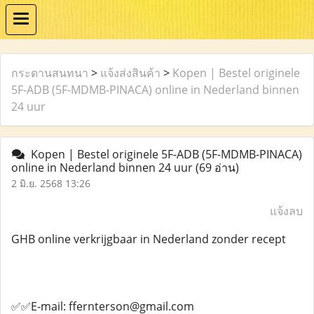
กระดานสนทนา
>
แจ้งส่งสินค้า
>
Kopen | Bestel originele
5F-ADB (5F-MDMB-PINACA) online in Nederland binnen
24 uur
Kopen | Bestel originele 5F-ADB (5F-MDMB-PINACA)
online in Nederland binnen 24 uur
(69 อ่าน)
2 มิ.ย. 2568 13:26
แจ้งลบ
GHB online verkrijgbaar in Nederland zonder recept
✅✅E-mail: ffernterson@gmail.com