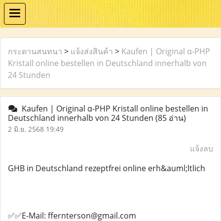
กระดานสนทนา
>
แจ้งส่งสินค้า
>
Kaufen | Original α-PHP
Kristall online bestellen in Deutschland innerhalb von
24 Stunden
Kaufen | Original α-PHP Kristall online bestellen in
Deutschland innerhalb von 24 Stunden
(85 อ่าน)
2 มิ.ย. 2568 19:49
แจ้งลบ
GHB in Deutschland rezeptfrei online erh&auml;ltlich
✅✅E-Mail: ffernterson@gmail.com