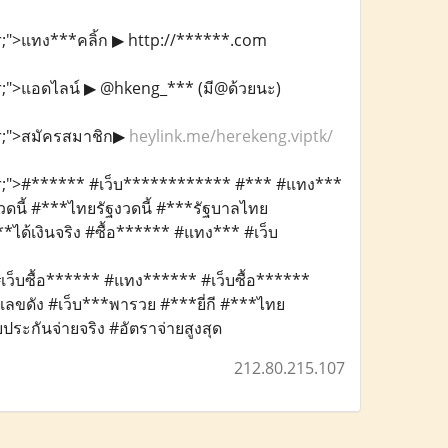
ter;">แทง***คลิ้ก ▶ http://******.com
nter;">แอดไลน์ ▶ @hkeng_*** (มี@ด้วยนะ)
ter;">สมัครสมาชิก▶
heylink.me/herekeng.viptk/
center;">#****** #เว็บ************ #*** #แทง***
ยงวดนี้ #***ไทยรัฐงวดนี้ #***รัฐบาลไทย
**ได้เงินจริง #ซื้อ****** #แทง*** #เว็บ
 #เว็บซื้อ****** #แทง****** #เว็บซื้อ******
ดเลขดัง #เว็บ***พารวย #***ยี่กี #***ไทย
ประกันจ่ายจริง #อัตราจ่ายสูงสุด
212.80.215.107