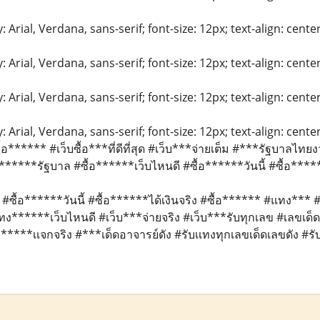
y: Arial, Verdana, sans-serif; font-size: 12px; text-align: cen
y: Arial, Verdana, sans-serif; font-size: 12px; text-align: ce
y: Arial, Verdana, sans-serif; font-size: 12px; text-align: cen
y: Arial, Verdana, sans-serif; font-size: 12px; text-align: 
้อ****** #เว็บซื้อ***ที่ดีที่สุด #เว็บ***จ่ายเต็ม #***รัฐบาลไท
******รัฐบาล #ซื้อ******เว็บไหนดี #ซื้อ******วันนี้ #ซื้อ****
 #ซื้อ******วันนี้ #ซื้อ******ได้เงินจริง #ซื้อ****** #แทง***
ทง******เว็บไหนดี #เว็บ***จ่ายจริง #เว็บ***รับทุกเลข #เลขเด็
****เเจกจริง #***เด็ดอาจารย์ดัง #รับเเทงทุกเลขเด็ดเลขดัง #รับ