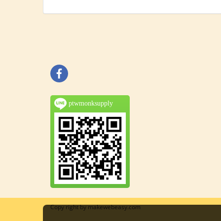
ptwmonksupply
Copy right by makewebeasy.com